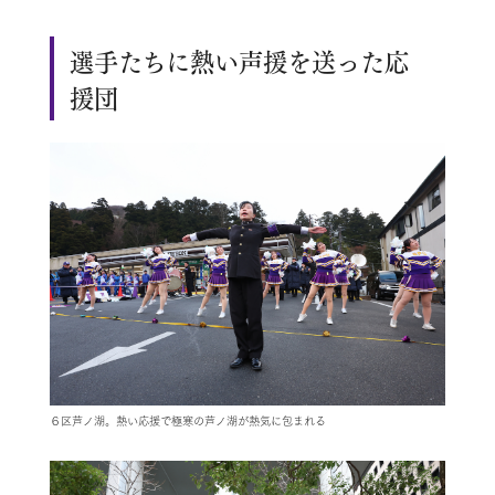
選手たちに熱い声援を送った応
援団
６区芦ノ湖。熱い応援で極寒の芦ノ湖が熱気に包まれる