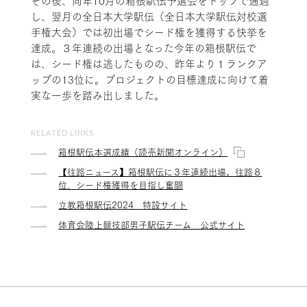
その後、同年10月の箱根駅伝予選会をトップで通過
し、翌月の全日本大学駅伝（全日本大学駅伝対校選
手権大会）では初出場でシード権を獲得する快挙を
達成。３年連続の出場となった今年の箱根駅伝で
は、シード権は逃したものの、昨年より１ランクア
ップの13位に。プロジェクトの目標達成に向けて着
実な一歩を踏み出しました。
RELATED LINKS
箱根駅伝本選成績（読売新聞オンライン）
【往路ニュース】箱根駅伝に３年連続出場。往路８
位、シード権獲得を目指し奮闘
立教箱根駅伝2024 特設サイト
体育会陸上競技部男子駅伝チーム 公式サイト