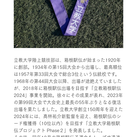
立教大学陸上競技部は、箱根駅伝が始まった1920年
に創部。1934年の第15回大会から出場し、最高順位
は1957年第33回大会で総合3位という伝統校です。
1968年の第44回大会以降、出場が途絶えていました
が、2018年に箱根駅伝出場を目指す「立教箱根駅伝
2024」事業を開始。徐々にその成果が表れ、2023年
の第99回大会で大会史上最長の55年ぶりとなる復活
出場を果たしました。立教大学創立150周年を迎えた
2024年には、髙林祐介新監督を迎え、箱根駅伝のシ
ード権獲得（10位以内）を目指す「立教大学箱根駅
伝プロジェクト Phase２」を発表しました。