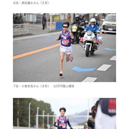
６区：原田颯大さん（２年）
７区：小倉史也さん（３年） (c)月刊陸上競技