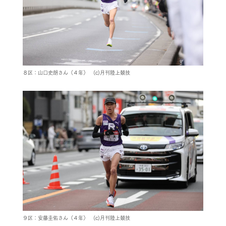
８区：山口史朗さん（４年） (c)月刊陸上競技
９区：安藤圭佑さん（４年） (c)月刊陸上競技