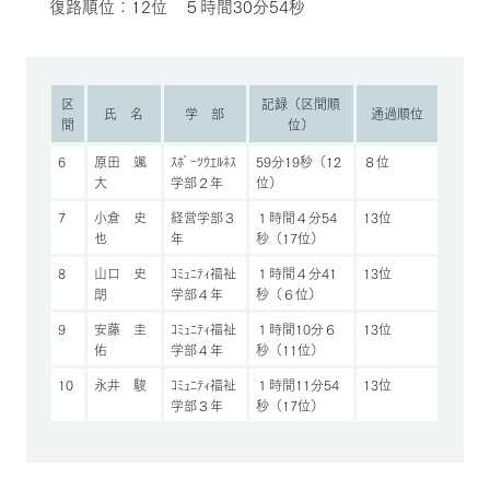
復路順位：12位 ５時間30分54秒
区
記録（区間順
氏 名
学 部
通過順位
間
位）
6
原田 颯
ｽﾎﾟｰﾂｳｴﾙﾈｽ
59分19秒（12
８位
大
学部２年
位）
7
小倉 史
経営学部３
１時間４分54
13位
也
年
秒（17位）
8
山口 史
ｺﾐｭﾆﾃｨ福祉
１時間４分41
13位
朗
学部４年
秒（６位）
9
安藤 圭
ｺﾐｭﾆﾃｨ福祉
１時間10分６
13位
佑
学部４年
秒（11位）
10
永井 駿
ｺﾐｭﾆﾃｨ福祉
１時間11分54
13位
学部３年
秒（17位）