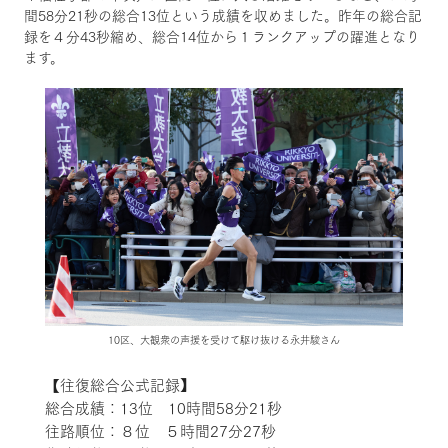
間58分21秒の総合13位という成績を収めました。昨年の総合記
録を４分43秒縮め、総合14位から１ランクアップの躍進となり
ます。
10区、大観衆の声援を受けて駆け抜ける永井駿さん
【往復総合公式記録】
総合成績：13位 10時間58分21秒
往路順位：８位 ５時間27分27秒