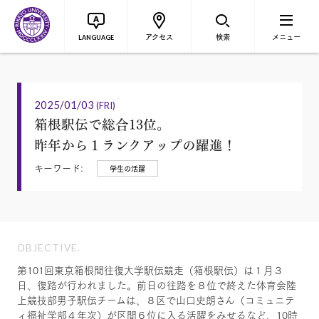
アクセス
検索
メニュー
LANGUAGE
2025/01/03
(FRI)
箱根駅伝で総合13位。
昨年から１ランクアップの躍進！
キーワード:
学生の活躍
OBJECTIVE.
第101回東京箱根間往復大学駅伝競走（箱根駅伝）は１月３
日、復路が行われました。前日の往路を８位で終えた体育会陸
上競技部男子駅伝チームは、８区で山口史朗さん（コミュニテ
ィ福祉学部４年次）が区間６位に入る活躍をみせるなど、10時