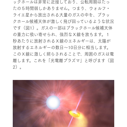
ックホールは非常に近接しており、公転周期はたっ
たの５時間弱しかありません。つまり、ウォルフ・
ライエ星から放出される大量のガスの中を、ブラッ
クホール候補天体が激しく飛び回っているような状況
です（図1）。ガスの一部はブラックホール候補天体
の重力に吸い寄せられ、強烈なＸ線を放ちます。１
秒あたりに放射されるＸ線のエネルギーは、太陽が
放射するエネルギーの数日〜10日分に相当します。
このＸ線に激しく照らされることで、周囲のガスは電
離します。これを「光電離プラズマ」と呼びます（図
2）。