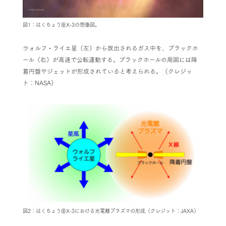
図1：はくちょう座X-3の想像図。
ウォルフ・ライエ星（左）から放出されるガス中を、ブラックホ
ール（右）が高速で公転運動する。ブラックホールの周囲には降
着円盤やジェットが形成されていると考えられる。（クレジッ
ト：NASA）
図2：はくちょう座X-3における光電離プラズマの形成（クレジット：JAXA）