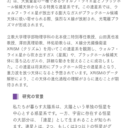
3」は、大質量星の一種であるウォルフ・ライエ星とブラックホ
ール候補天体からなる特異な連星系です。この連星系では、ウ
ォルフ・ライエ星が放出する膨大なガスがブラックホール候補
天体に吸い寄せられる際、強烈なＸ線が放射され、光電離プラ
ズマが形成されます。
立教大学理学部物理学科の北本俊二特別専任教授、山田真也准
教授、澤田真理助教、林佑助教らは、Ｘ線分光撮像衛星
XRISM（クリズム）を用いてこの連星系を観測し、ウォルフ・
ライエ星から吹き出すガス（星風）や、ブラックホール候補天
体に落ち込むガスの、詳細な動きを捉えることに成功しまし
た。この連星は将来的にブラックホール同士の連星系となり、
重力波を放つ天体になると予想されています。XRISMのデータ
解析により、この天体の進化過程の理解がさらに進むことが期
待されます。
研究の背景
私たちが暮らす太陽系は、太陽という単独の恒星を
中心とする惑星系です。一方、宇宙に存在する恒星
の大部分は、「連星」として生まれることが知られ
ます。連星とは、2つ、もしくは3つ以上の恒星がグ