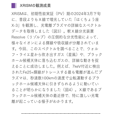
XRISMの観測成果
XRISMは、初期性能実証（PV）期の2024年3月下旬
に、普段よりもＸ線で増光していた「はくちょう座
X-3」を観測し、光電離プラズマの詳細なスペクトル
データを取得しました（図3）。軟Ｘ線分光装置
Resolve（リゾルブ）の圧倒的な分光性能によって、
様々なイオンによる輝線や吸収線が分離されていま
す。今回、このスペクトルを調べることで、ウォル
フ・ライエ星から吹き出すガス（星風）や、ブラック
ホール候補天体に落ち込むガスの、詳細な動きを捉
えることに成功しました。例えば、7keV付近に検出
されたFe25+輝線がトレースする最も電離が進んだプ
ラズマは、秒速数100kmの速度で公転運動するブラ
ックホール候補天体に引きずられるように動いてい
ることが明らかになりました（図4）。Ｘ線であるブ
ラックホール候補天体の最近傍で、特に激しい光電
離が起こっている様子がわかります。