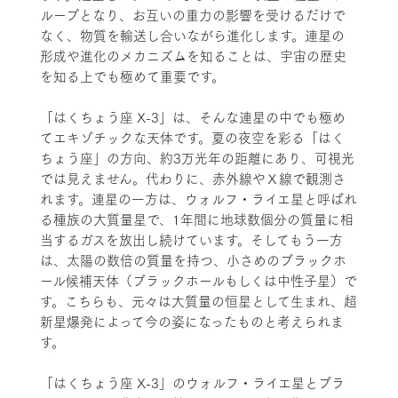
ループとなり、お互いの重力の影響を受けるだけで
なく、物質を輸送し合いながら進化します。連星の
形成や進化のメカニズムを知ることは、宇宙の歴史
を知る上でも極めて重要です。
「はくちょう座 X-3」は、そんな連星の中でも極め
てエキゾチックな天体です。夏の夜空を彩る「はく
ちょう座」の方向、約3万光年の距離にあり、可視光
では見えません。代わりに、赤外線やＸ線で観測さ
れます。連星の一方は、ウォルフ・ライエ星と呼ばれ
る種族の大質量星で、1年間に地球数個分の質量に相
当するガスを放出し続けています。そしてもう一方
は、太陽の数倍の質量を持つ、小さめのブラックホ
ール候補天体（ブラックホールもしくは中性子星）で
す。こちらも、元々は大質量の恒星として生まれ、超
新星爆発によって今の姿になったものと考えられま
す。
「はくちょう座 X-3」のウォルフ・ライエ星とブラ