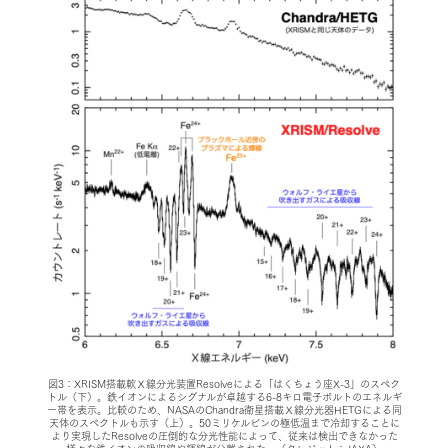
図3：XRISM搭載軟Ｘ線分光装置Resolveによる「はくちょう座X-3」のスペク
トル（下）。鉄イオンによるシグナルが卓越する6-8キロ電子ボルトのエネルギ
ー帯を表示。比較のため、NASAのChandra衛星搭載Ｘ線分光器HETGによる同
天体のスペクトルも示す（上）。50ミリケルビンの極低温まで冷却することに
より実現したResolveの圧倒的な分光性能によって、従来は検出できなかった
様々な鉄イオンの吸収線や輝線が分離された。（クレジット：JAXA）