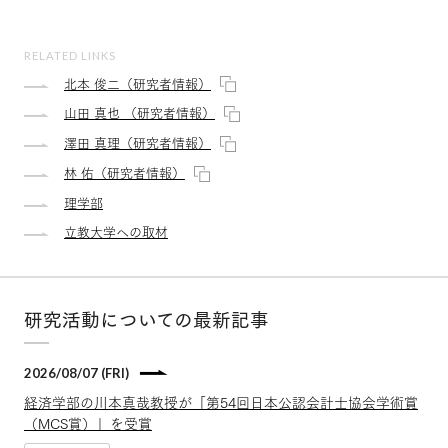
RELATED LINKS
北本 俊二（研究者情報）
山田 真也 （研究者情報）
澤田 真理（研究者情報）
林 佑（研究者情報）
理学部
立教大学への取材
研究活動についての最新記事
2026/08/07 (FRI)
経済学部の川本真哉教授が「第54回日本公認会計士協会学術賞
（MCS賞）」を受賞