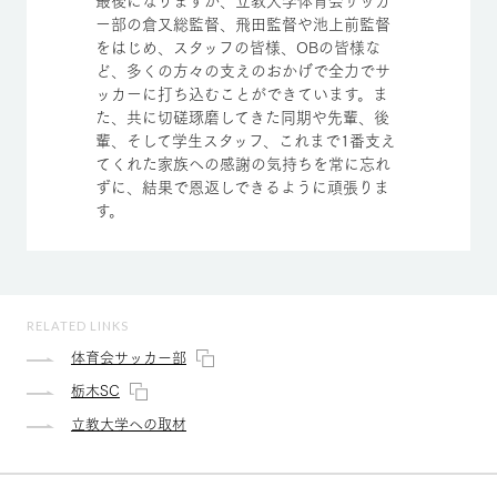
最後になりますが、立教大学体育会サッカ
ー部の倉又総監督、飛田監督や池上前監督
をはじめ、スタッフの皆様、OBの皆様な
ど、多くの方々の支えのおかげで全力でサ
ッカーに打ち込むことができています。ま
た、共に切磋琢磨してきた同期や先輩、後
輩、そして学生スタッフ、これまで1番支え
てくれた家族への感謝の気持ちを常に忘れ
ずに、結果で恩返しできるように頑張りま
す。
RELATED LINKS
体育会サッカー部
栃木SC
立教大学への取材