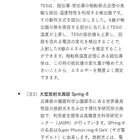
TESは、超伝導-常伝導の相転移点近傍の急
峻な抵抗-温度特性を利用する検出器です。
その動作方式を図3に示しました。X線が検
出器の熱を吸収する部分に当たるとTESの
温度が上昇し、TESの抵抗値も上昇し、回
路を流れる電流の変化を検出することで、
入射したX線のエネルギーを推定すること
ができます。相転移温度近傍にある超伝導
体は、この時の抵抗値の変化量が極めて大
きいことから、エネルギーを精度よく測定
できます。
（注2）
大型放射光施設 Spring-8
兵庫県の播磨科学公園都市にある世界最高
性能の放射光を生み出す理化学研究所の施
設で、利用者支援等は高輝度光科学研究セ
ンター（JASRI）が行っています。SPring-8
の名前はSuper Photon ring-8 GeV（ギガ電
子ボルト）に由来します。放射光とは、電