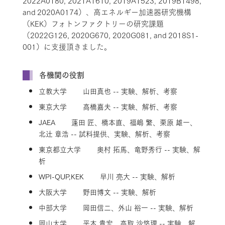
2022A0180, 2021A1610, 2019A1523, 2019B1498,
and 2020A0174）、高エネルギー加速器研究機構
（KEK）フォトンファクトリーの研究課題
（2022G126, 2020G670, 2020G081, and 2018S1-
001）に支援頂きました。
各機関の役割
立教大学 山田真也 -- 実験、解析、考察
東京大学 高橋嘉夫 -- 実験、解析、考察
JAEA 蓬田 匠、橋本直、福嶋 繁、栗原 雄一、
北辻 章浩 -- 試料提供、実験、解析、考察
東京都立大学 奥村 拓馬、竜野秀行 -- 実験、解
析
WPI-QUP,KEK 早川 亮大 -- 実験、解析
大阪大学 野田博文 -- 実験、解析
中部大学 岡田信二、外山 裕一 -- 実験、解析
岡山大学 平木 貴宏、高取 沙悠理 -- 実験、解