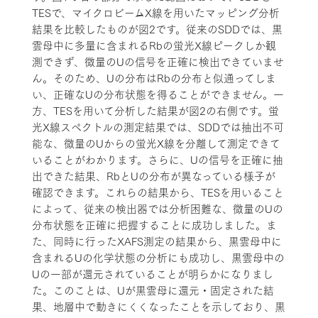
TESで、マイクロビームX線を用いたマッピング分析
結果を比較したものが図2です。従来のSDDでは、黒
雲母中に多量に含まれるRbの蛍光X線ピークしか観
測できず、微量のUの信号を正確に検出できていませ
ん。そのため、Uの分布はRbの分布と似通ってしま
い、正確なUの分布状態を得ることができません。一
方、TESを用いて分析した結果が図2の右側です。蛍
光X線スペクトルの測定結果では、SDDでは抽出不可
能な、微量のUからの蛍光X線を分離して測定できて
いることがわかります。さらに、Uの信号を正確に抽
出できた結果、RbとUの分布が異なっている様子が
確認できます。これらの結果から、TESを用いること
によって、従来の検出器では分析困難な、微量のUの
分布状態を正確に把握することに成功しました。ま
た、同時に行ったXAFS測定の結果から、黒雲母中に
含まれるUの化学状態の分析にも成功し、黒雲母中の
Uの一部が還元されていることが明らかになりまし
た。このことは、Uが黒雲母に還元・固定された結
果、地層中で動きにくくなったことを示しており、黒