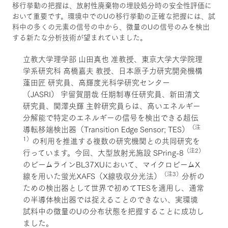
移行挙動の把握は、放射性廃棄物の埋設処分時の安全性評価に
おいて重要です。環境中でのUの移行挙動の正確な把握には、試
料中の多くの元素の信号の中から、微量のUの信号のみを検出
する新たな分析技術が望まれていました。
立教大学理学部 山田真也 准教授、東京大学大学院理
学系研究科 高橋嘉夫 教授、日本原子力研究開発機構
蓬田匠 研究員、高輝度光科学研究センター
（JASRI） 宇留賀朋哉 任期制専任研究員、新田清文
研究員、関澤央輝 主幹研究員らは、高いエネルギー
分解能で特定のエネルギーの信号を検出できる超伝
（注
導転移端検出器（Transition Edge Sensor; TES）
1）
の利用を推進する複数の研究機関との共同研究を
（注2）
行っています。今回、大型放射光施設 SPring-8
のビームラインBL37XUにおいて、マイクロビームX
（注3）
線を用いた蛍光XAFS（X線吸収分光法）
分析の
ための検出器として世界で初めてTESを適用し、通常
の半導体検出器では捉えることのできない、実環境
試料中の微量のUの分布状態を把握することに成功し
ました。