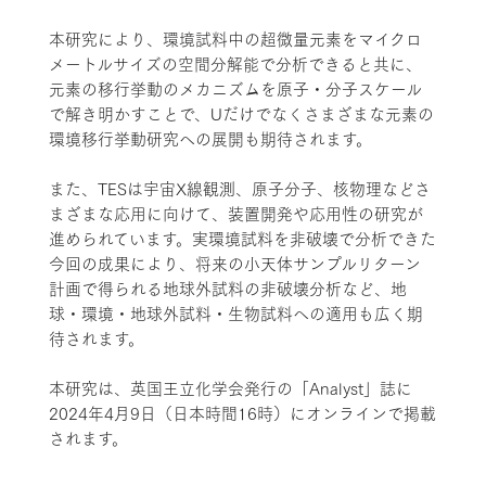
本研究により、環境試料中の超微量元素をマイクロ
メートルサイズの空間分解能で分析できると共に、
元素の移行挙動のメカニズムを原子・分子スケール
で解き明かすことで、Uだけでなくさまざまな元素の
環境移行挙動研究への展開も期待されます。
また、TESは宇宙X線観測、原子分子、核物理などさ
まざまな応用に向けて、装置開発や応用性の研究が
進められています。実環境試料を非破壊で分析できた
今回の成果により、将来の小天体サンプルリターン
計画で得られる地球外試料の非破壊分析など、地
球・環境・地球外試料・生物試料への適用も広く期
待されます。
本研究は、英国王立化学会発行の「Analyst」誌に
2024年4月9日（日本時間16時）にオンラインで掲載
されます。