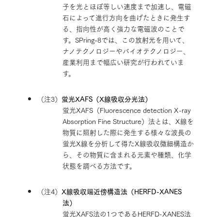
子を光とほぼ等しい速度まで加速し、電磁
石によって進行方向を曲げたときに発生す
る、指向性が高く強力な電磁波のことで
す。SPring-8では、この放射光を用いて、
ナノテクノロジーやバイオテクノロジー、
産業利用まで幅広い研究が行われていま
す。
（注3）
蛍光XAFS（X線吸収分光法）
蛍光XAFS（Fluorescence detection X-ray
Absorption Fine Structure）法とは、X線を
物質に照射した際に発生する様々な波長の
蛍光X線を分析して得たX線吸収微細構造か
ら、その物質に含まれる元素や種類、化学
状態を調べる方法です。
（注4）
X線吸収端近傍構造法（HERFD-XANES
法）
蛍光XAFS法の1つであるHERFD-XANES法