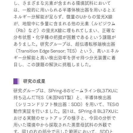
し、さまざまな元素が含まれる環境試料において
は、一般的に用いられる半導体検出器を用いるとエ
ネルギー分解能が足らず、微量のUからの蛍光X線
が、地殻中に多量に含まれる他の元素（ルビジウム
（Rb）など）の蛍光X線に埋もれてしまい、正確な
分布状態・化学種の把握が困難であるという課題が
ありました。研究グループは、超伝導転移端検出器
（Transition Edge Sensor; TES）という、高いエネル
ギー分解能と高い検出効率を併せ持つ分光装置に着
目し、この課題の解決に挑戦しました。
研究の成果
研究グループは、SPring-8のビームラインBL37XUに
持ち込んだTES（米国NIST製）と、半導体検出器
（シリコンドリフト検出器：SDD）を用いて、TESの
動作実証を行いました。図1は、SPring-8 BL37XUに
おける実験のセットアップの様子と、今回の分析で
用いた環境中から採取された黒雲母試料の外観で
す。図1の右の部分で示した範囲において、SDDと