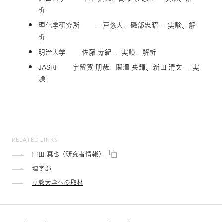
析
理化学研究所 一戸悠人、磯部忠昭 -- 実験、解
析
明治大学 佐藤 寿紀 -- 実験、解析
JASRI 宇留賀 朋哉、関澤 央輝、新田 清文 -- 実
験
RELATED LINKS
山田 真也（研究者情報）
理学部
立教大学への取材