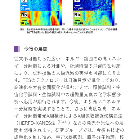
今後の展開
従来不可能だった広いエネルギー範囲での高エネル
ギー分解能による計測や、計測時間の飛躍的な短縮
により、試料損傷の大幅低減の実現も可能になりま
す。TESのテクノロジーは日進月歩で進化しており、
高速化や大有効面積化が進むことで、環境試料・宇
宙化学試料・生物試料中の超微量元素の化学状態分
析へ応用が期待されます。今後、より高いエネルギ
ー分解能を実現することで、さらに高度な高エネル
ギー分解能蛍光X線検出によるX線吸収端近傍構造法
（注4）
（HERFD-XANES法
）などの発光分光法への展
開も期待されます。研究グループでは、今後も技術の
成熟化を推し進め、宇宙X線観測、原子分子物理、核