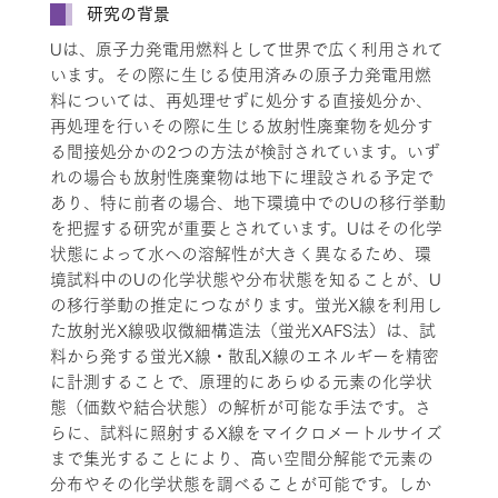
研究の背景
Uは、原子力発電用燃料として世界で広く利用されて
います。その際に生じる使用済みの原子力発電用燃
料については、再処理せずに処分する直接処分か、
再処理を行いその際に生じる放射性廃棄物を処分す
る間接処分かの2つの方法が検討されています。いず
れの場合も放射性廃棄物は地下に埋設される予定で
あり、特に前者の場合、地下環境中でのUの移行挙動
を把握する研究が重要とされています。Uはその化学
状態によって水への溶解性が大きく異なるため、環
境試料中のUの化学状態や分布状態を知ることが、U
の移行挙動の推定につながります。蛍光X線を利用し
た放射光X線吸収微細構造法（蛍光XAFS法）は、試
料から発する蛍光X線・散乱X線のエネルギーを精密
に計測することで、原理的にあらゆる元素の化学状
態（価数や結合状態）の解析が可能な手法です。さ
らに、試料に照射するX線をマイクロメートルサイズ
まで集光することにより、高い空間分解能で元素の
分布やその化学状態を調べることが可能です。しか