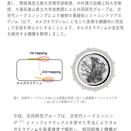
員）、関根靖彦立教大学理学部教授、中村建介前橋工科大学教
授、大島拓富山県立大学准教授による共同研究グループは、次
世代シークエンシングにより植物の葉緑体とミトコンドリアの
ゲノム（以下、オルガネラゲノム）に生じた変異を網羅的に同定
して全容を明らかにすることにより、オルガネラゲノムの安定性
を維持する機構を解明しました。
図1．次世代シークエンス法による変異の同定（左）と変異株ミトコンドリアゲ
ノムに生じた変異のマップ（右）
今回、共同研究グループは、次世代シークエンシン
［1］
グ
とインフォマティクスを併せた手法によりオル
ガネラゲノムを高重複度で解析し、相同組換え機構が