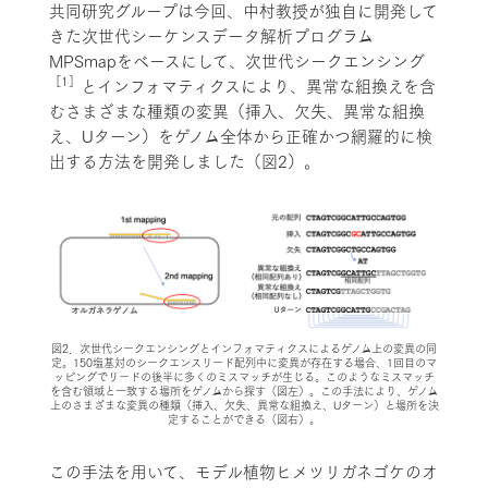
共同研究グループは今回、中村教授が独自に開発して
きた次世代シーケンスデータ解析プログラム
MPSmapをベースにして、次世代シークエンシング
［1］
とインフォマティクスにより、異常な組換えを含
むさまざまな種類の変異（挿入、欠失、異常な組換
え、Uターン）をゲノム全体から正確かつ網羅的に検
出する方法を開発しました（図2）。
図2．次世代シークエンシングとインフォマティクスによるゲノム上の変異の同
定。150塩基対のシークエンスリード配列中に変異が存在する場合、1回目のマ
ッピングでリードの後半に多くのミスマッチが生じる。このようなミスマッチ
を含む領域と一致する場所をゲノムから探す（図左）。この手法により、ゲノム
上のさまざまな変異の種類（挿入、欠失、異常な組換え、Uターン）と場所を決
定することができる（図右）。
この手法を用いて、モデル植物ヒメツリガネゴケのオ