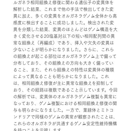
ルガネラ相同組換え修復に関わる遺伝子の変異体を
解析した結果、これまで他の手法で検出してきた変
異に加え、多くの変異をオルガネラゲノム全体から高
感度に検出することに成功しました。検出された変
異を分類した結果、変異のほとんどはゲノム構造を大
きく変化させる20塩基対以下の短い相同配列間の異
常な組換え（再編成）であり、挿入や欠失の変異は
少ないことが明らかになりました。さらに、これら
の組換えが起こる部位はオルガネラゲノム上で偏って
分布しており、その組換えの方向も大きく偏ってい
ること、また、それら組換えの特性は変異体の種類
によって異なることも明らかになりました。これ
は、相同組換え修復が主に異常な組換えを抑制して
おり、その経路は複数であること示しています。今回
の解析では、変異体のオルガネラゲノム複製も異常に
なっており、ゲノム複製における相同組換え修復の関
与も明らかになりました。一方で、葉緑体とミトコ
ンドリアで同様のゲノムの異常が観察されたことは、
これらのオルガネラが共通するゲノム安定性維持機構
を持つことを示唆します。