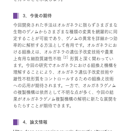
3．今後の期待
今回開発された手法はオルガネラに限らずさまざまな
生物のゲノムからさまざまな種類の変異を網羅的に同
定することが可能であり、ゲノムの異常を詳細かつ効
率的に解析する方法として有用です。オルガネラにお
ける組換えは、オルガネラの遺伝子改変技術や農業
［2］
上有用な細胞質雄性不稔
形質と深く関わってい
ます。今回の研究でオルガネラにおける組換え機構を
理解することにより、オルガネラ遺伝子改変技術や
雄性不稔形質をコントロールするための組換え技術
への応用が期待されます。一方で、オルガネラゲノム
の複製機構は依然として不明な点が多く、今回の結
果がオルガネラゲノム複製機構の解明に新たな展開を
もたらすことが期待できます。
4．論文情報
Ultra-deep sequencing reveals dramatic alteration