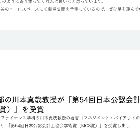
人のように寄り添ってくれれば良いなと思っています。
渋谷のユーロスペースにて劇場公開を予定しているので、ぜひ足を運んで
部の川本真哉教授が「第54回日本公認会
S賞）」を受賞
計ファイナンス学科の川本真哉教授の著書「マネジメント・バイアウト
）が、「第54回日本公認会計士協会学術賞（MCS賞）」を受賞しまし...