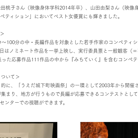
桃子さん（映像身体学科2014年卒）、山田由梨さん（映像身
 コンペティション」においてベスト女優賞にも輝きました。
て＞
れる30分～100分の中・長編作品を対象とした若手作家のコンペ
日はノミネート作品を一挙上映し、実行委員票と一般観客（＝
集った応募作品111作品の中から『みちていく』を含むコンペ
について＞
的に、「うえだ城下町映画祭」の一環として2003年から開催さ
が集まり、地方が行うもので長編が応募できるコンテストとして
センターでの視聴ができます。