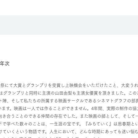
年次
画祭にて大賞とグランプリを受賞し上映機会をいただけたこと、大変うれ
VE」ではグランプリと同時に主演の山田由梨も主演女優賞を頂きました。
ト陣、そして私たちの所属する映画サークルであるシネマトグラフの部
います。映画は一人では作ることができません。4年間、実際の制作の協
向き合うことのできる仲間の存在でした。また映画の師として、そして
下で学べた数々のことは、一生涯の宝です。『みちていく』は思春期と
けていくという物語です。人生において、どんな時期にあっても迷い悩