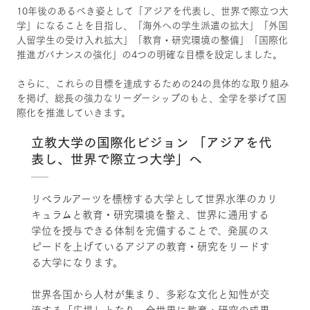
10年後のあるべき姿として「アジアを代表し、世界で際立つ大
学」になることを目指し、「海外への学生派遣の拡大」「外国
人留学生の受け入れ拡大」「教育・研究環境の整備」「国際化
推進ガバナンスの強化」の4つの明確な目標を設定しました。
さらに、これらの目標を達成するための24の具体的な取り組み
を掲げ、総長の強力なリーダーシップのもと、全学を挙げて国
際化を推進していきます。
立教大学の国際化ビジョン 「アジアを代
表し、世界で際立つ大学」へ
リベラルアーツを標榜する大学として世界水準のカリ
キュラムと教育・研究環境を整え、世界に通用する
学位を授与できる体制を完備することで、発展のス
ピードを上げているアジアの教育・研究をリードす
る大学になります。
世界各国から人材が集まり、多彩な文化と知性が交
流する「広場」となり、全世界に教育・研究の成果