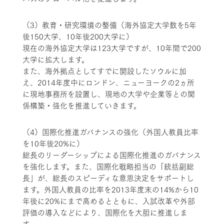
（3）教育・研究環境の整備（海外協定大学数を5年
後150大学、10年後200大学に）
現在の海外協定大学は123大学ですが、10年間で200
大学に拡大します。
また、海外拠点としてすでに開設したソウルに加
え、2014年度中にロンドン、ニューヨークの2ヵ所
に現地事務所を設置し、現地の大学や企業等との関
係構築・強化を推進していきます。
（4）国際化推進ガバナンスの強化（外国人教員比率
を10年後20%に）
総長のリーダーシップによる国際化推進のガバナンス
を強化します。また、国際化戦略担当の「統括副総
長」が、総長のスピーディな意思決定をサポートし
ます。外国人教員の比率を2013年度末の14%から10
年後に20%にまで高めるとともに、入試改革や外部
評価の導入などにより、国際化を大胆に推進しま
す。