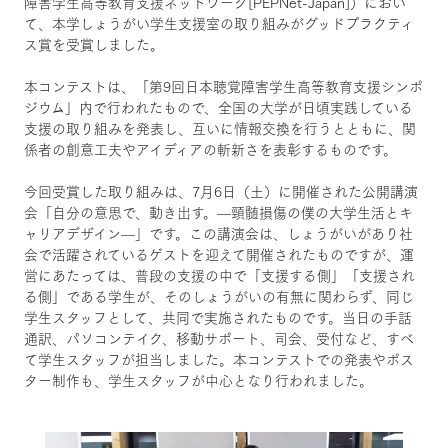
障害学生高等教育支援ネットワーク[PEPNet-Japan]）におい
て、本学しょうがい学生支援室の取り組みがグッドプラクティ
ス賞を受賞しました。
本コンテストは、「第9回日本聴覚障害学生高等教育支援シンポ
ジウム」内で行われたもので、全国の大学が日頃実践している
支援の取り組みを発表し、互いに情報交換を行うとともに、関
係者の創意工夫やアイディアの斬新さを表彰するものです。
今回受賞した取り組みは、7月6日（土）に開催された公開講演
会「自分の意思で、動き出す。—頸髄損傷の僕の大学生活とキ
ャリアデザイン—」です。この講演会は、しょうがいがあり社
会で活躍されているゲストを迎えて開催されたものですが、運
営にあたっては、普段の支援の中で「支援する側」「支援され
る側」である学生が、そのしょうがいの有無に関わらず、同じ
学生スタッフとして、共同で実施されたものです。当日の手話
通訳、パソコンテイク、移動サポート、司会、受付など、すべ
て学生スタッフが担当しました。本コンテストでの発表やポス
ター制作も、学生スタッフが中心となり行われました。