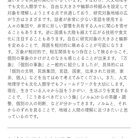
でも文化人類学でも、自由な大きさや輪郭の枠組みを設定して
対象を理解しようとする点で共通しており、研究対象地域の広
がり方はさまざまです。話者が非常に少ない言語を使用する
人々の集団や、非常に珍しい習慣を共有する人々に関心を寄せ
ることもあります。逆に国境も大陸も越えて広がる技術や食文
化に注目することもあります。自在に研究対象の大きさと輪郭
を定めることで、周囲を相対的に眺めることが可能になりま
す。万象が相対的で、相互関係をもつ存在として映るからこそ、
個別の事象のかけがえのなさも感じとることが出来ます。「万
象」「個別の事象」と一般的に紹介しましたが、具体的には
「個別の文明、民族集団、言語、国家、伝承された技術、家
系、個人」などを当てはめて考えてみてください。また、人文
地理学でも文化人類学でもフィールドワークを大切にします。
現在、生きている人々から話をうかがい、生活ぶりを実見する
ことで、「こうあるべきだという像」(ノルム)からの乖離・調
整、個別の人の判断、などが分かってきます。ノルムと、それ
からのずれを見ることで、地域と人間の理解に近づきたいと思
っているのです。