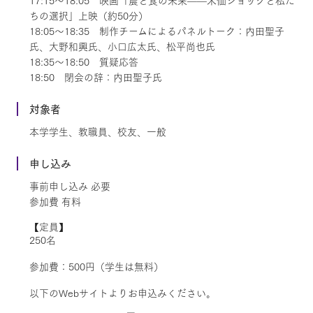
17:15～18:05 映画「農と食の未来——米価ショックと私た
ちの選択」上映（約50分）
18:05～18:35 制作チームによるパネルトーク：内田聖子
氏、大野和興氏、小口広太氏、松平尚也氏
18:35～18:50 質疑応答
18:50 閉会の辞：内田聖子氏
対象者
本学学生、教職員、校友、一般
申し込み
事前申し込み 必要
参加費 有料
【定員】
250名
参加費：500円（学生は無料）
以下のWebサイトよりお申込みください。