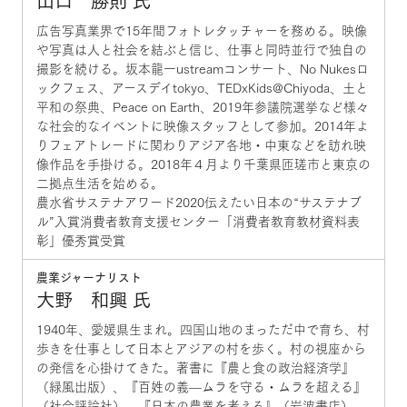
山口 勝則 氏
広告写真業界で15年間フォトレタッチャーを務める。映像
や写真は人と社会を結ぶと信じ、仕事と同時並行で独自の
撮影を続ける。坂本龍一ustreamコンサート、No Nukesロ
ックフェス、アースデイtokyo、TEDxKids@Chiyoda、土と
平和の祭典、Peace on Earth、2019年参議院選挙など様々
な社会的なイベントに映像スタッフとして参加。2014年よ
りフェアトレードに関わりアジア各地・中東などを訪れ映
像作品を手掛ける。2018年４月より千葉県匝瑳市と東京の
二拠点生活を始める。
農水省サステナアワード2020伝えたい日本の“サステナブ
ル”入賞消費者教育支援センター「消費者教育教材資料表
彰」優秀賞受賞
農業ジャーナリスト
大野 和興 氏
1940年、愛媛県生まれ。四国山地のまっただ中で育ち、村
歩きを仕事として日本とアジアの村を歩く。村の視座から
の発信を心掛けてきた。著書に『農と食の政治経済学』
（緑風出版）、『百姓の義—ムラを守る・ムラを超える』
（社会評論社）、『日本の農業を考える』（岩波書店）、