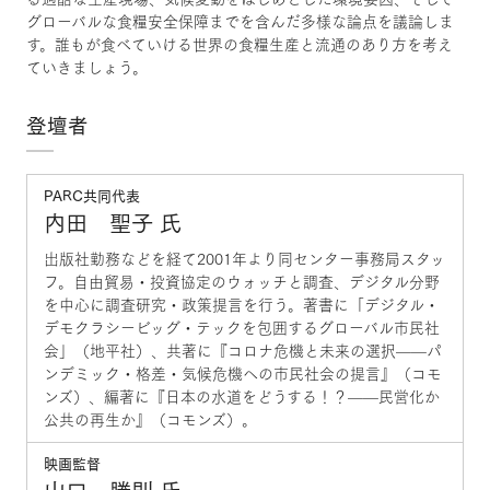
グローバルな食糧安全保障までを含んだ多様な論点を議論しま
す。誰もが食べていける世界の食糧生産と流通のあり方を考え
ていきましょう。
登壇者
PARC共同代表
内田 聖子 氏
出版社勤務などを経て2001年より同センター事務局スタッ
フ。自由貿易・投資協定のウォッチと調査、デジタル分野
を中心に調査研究・政策提言を行う。著書に「デジタル・
デモクラシービッグ・テックを包囲するグローバル市民社
会」（地平社）、共著に『コロナ危機と未来の選択——パ
ンデミック・格差・気候危機への市民社会の提言』（コモ
ンズ）、編著に『日本の水道をどうする！？——民営化か
公共の再生か』（コモンズ）。
映画監督