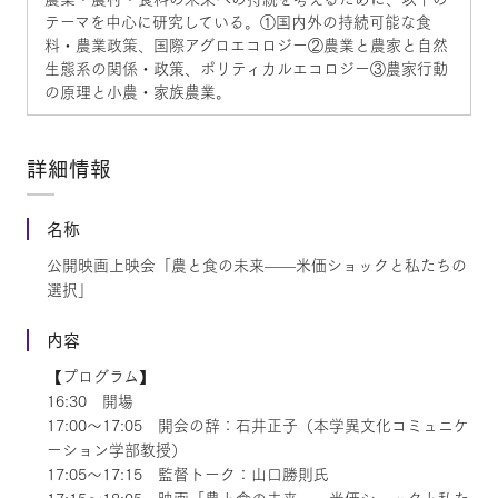
テーマを中心に研究している。①国内外の持続可能な食
料・農業政策、国際アグロエコロジー②農業と農家と自然
生態系の関係・政策、ポリティカルエコロジー③農家行動
の原理と小農・家族農業。
詳細情報
名称
公開映画上映会「農と食の未来——米価ショックと私たちの
選択」
内容
【プログラム】
16:30 開場
17:00～17:05 開会の辞：石井正子（本学異文化コミュニケ
ーション学部教授）
17:05～17:15 監督トーク：山口勝則氏