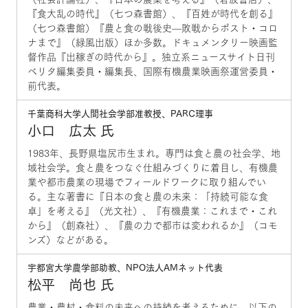
『食大乱の時代』（七つ森書館）、『百姓が時代を創る』
（七つ森書館）『農と食の戦後史—敗戦からポスト・コロ
ナまで』（緑風出版）ほか多数。ドキュメンタリー映画監
督作品『出稼ぎの時代から』。独立系ニュースサイト日刊
ベリタ編集委員・編集長、国際有機農業映画祭運営委員・
前代表。
千葉商科大学人間社会学部准教授、PARC理事
小口 広太 氏
1983年、長野県塩尻市生まれ。専門は食と農の社会学、地
域社会学。食と農をつなぐ仕組みづくりに着目し、有機農
業や都市農業の現場でフィールドワークに取り組んでい
る。主な著書に『日本の食と農の未来：「持続可能な食
卓」を考える』（光文社）、『有機農業：これまで・これ
から』（創森社）、『農の力で都市は変われるか』（コモ
ンズ）などがある。
宇都宮大学農学部助教、NPO法人AMネット代表
松平 尚也 氏
農業・農村・食料の未来への持続を考えるために、以下の