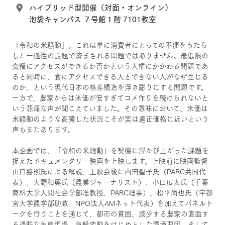
ハイブリッド型開催（対面・オンライン）
池袋キャンパス ７号館１階 7101教室
「令和の米騒動」。これは単に消費者にとっての不便をもたら
した一過性の話題で済まされる問題ではありません。最低限の
食糧にアクセスができるか否かという人権にかかわる問題であ
ると同時に、食にアクセスできる人とできない人がなぜ生じる
のか、という現代日本の格差構造を浮き彫りにする問題です。
一方で、農家からは米価が安すぎてコメ作りを続けられないと
いう悲痛な声が聞こえていました。その意味において、米価は
米騒動のような高騰した状況こそが実は適正価格に近いという
声もまたあります。
本企画では、「令和の米騒動」を契機に浮かび上がった課題を
捉えたドキュメンタリー映画を上映します。上映前に映画監督
山口勝則氏による解説、上映会後に内田聖子氏（PARC共同代
表）、大野和興氏（農業ジャーナリスト）、小口広太氏（千葉
商科大学人間社会学部准教授、PARC理事）、松平尚也氏（宇都
宮大学農学部助教、NPO法人AMネット代表）を加えてパネルト
ークを行うことを通じて、都市の貧困、減少する農家の直面す
る過酷な生産現場、気候変動をはじめとした環境要因、そして