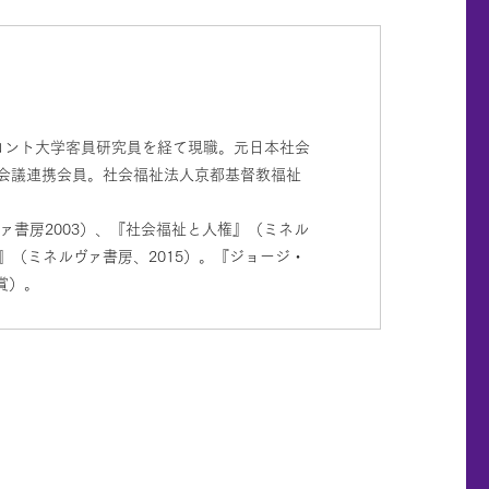
ロント大学客員研究員を経て現職。元日本社会
術会議連携会員。社会福祉法人京都基督教福祉
ァ書房2003）、『社会福祉と人権』（ミネル
』（ミネルヴァ書房、2015）。『ジョージ・
賞）。