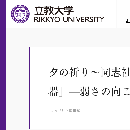
ホ
夕の祈り～同志
器」—弱さの向
チャプレン室 主催