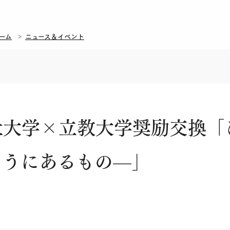
ーム
ニュース＆イベント
社大学×立教大学奨励交換「
こうにあるもの—」