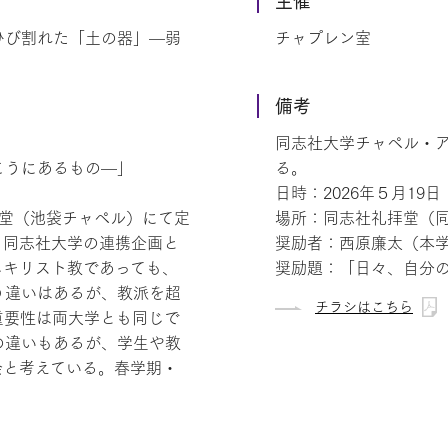
主催
ひび割れた「土の器」—弱
チャプレン室
備考
同志社大学チャペル・
こうにあるもの—」
る。
日時：2026年５月19日（
拝堂（池袋チャペル）にて定
場所：同志社礼拝堂（
と同志社大学の連携企画と
奨励者：西原廉太（本
じキリスト教であっても、
奨励題：「日々、自分
う違いはあるが、教派を超
チラシはこちら
重要性は両大学とも同じで
の違いもあるが、学生や教
会と考えている。春学期・