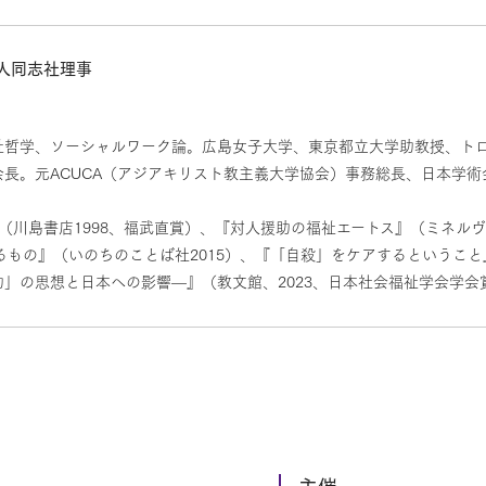
人同志社理事
祉哲学、ソーシャルワーク論。広島女子大学、東京都立大学助教授、ト
長。元ACUCA（アジアキリスト教主義大学協会）事務総長、日本学
（川島書店1998、福武直賞）、『対人援助の福祉エートス』（ミネルヴ
るもの』（いのちのことば社2015）、『「自殺」をケアするということ
」の思想と日本への影響—』（教文館、2023、日本社会福祉学会学会