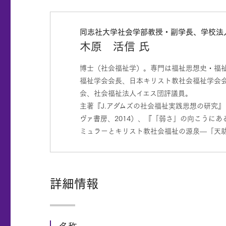
同志社大学社会学部教授・副学長、学校法
木原 活信 氏
博士（社会福祉学）。専門は福祉思想史・福
福祉学会会長、日本キリスト教社会福祉学会会
会、社会福祉法人イエス団評議員。
主著『J.アダムズの社会福祉実践思想の研究』
ヴァ書房、2014）、『「弱さ」の向こうにあ
ミュラーとキリスト教社会福祉の源泉—「天助
詳細情報