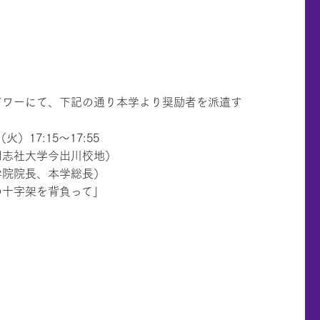
アワーにて、下記の通り本学より奨励者を派遣す
火）17:15～17:55
同志社大学今出川校地）
学院院長、本学総長）
の十字架を背負って」