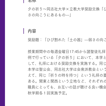
名称
夕の祈り～同志社大学×立教大学奨励交換「
さの向こうにあるもの—」
内容
奨励題：「ひび割れた「土の器」—弱さの向
授業期間中の毎週金曜日17:45から諸聖徒礼
例で行っている「夕の祈り」において、本学
して、礼拝における奨励交換を実施する。同
本学は聖公会、同志社大学は会衆派教会とい
えて、同じ「祈りの時を持つ」という礼拝の
ある。関東と関西という立地など、それぞれ
職員にとっても、お互いの話が聴ける良い機
秋学期各１回実施予定。