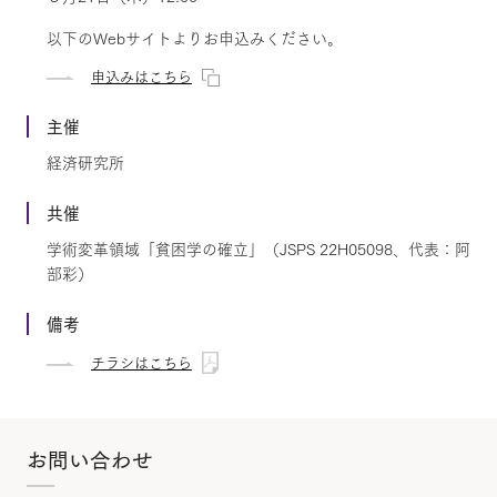
以下のWebサイトよりお申込みください。
申込みはこちら
主催
経済研究所
共催
学術変革領域「貧困学の確立」（JSPS 22H05098、代表：阿
部彩）
備考
チラシはこちら
お問い合わせ