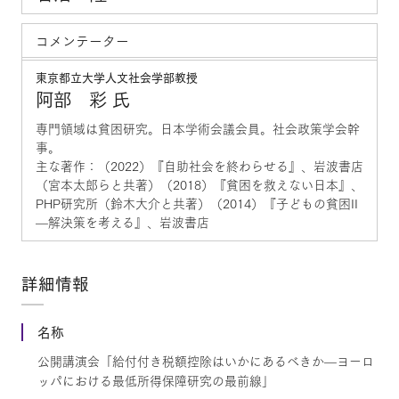
コメンテーター
東京都立大学人文社会学部教授
阿部 彩 氏
専門領域は貧困研究。日本学術会議会員。社会政策学会幹
事。
主な著作：（2022）『自助社会を終わらせる』、岩波書店
（宮本太郎らと共著）（2018）『貧困を救えない日本』、
PHP研究所（鈴木大介と共著）（2014）『子どもの貧困II
—解決策を考える』、岩波書店
詳細情報
名称
公開講演会「給付付き税額控除はいかにあるべきか—ヨーロ
ッパにおける最低所得保障研究の最前線」