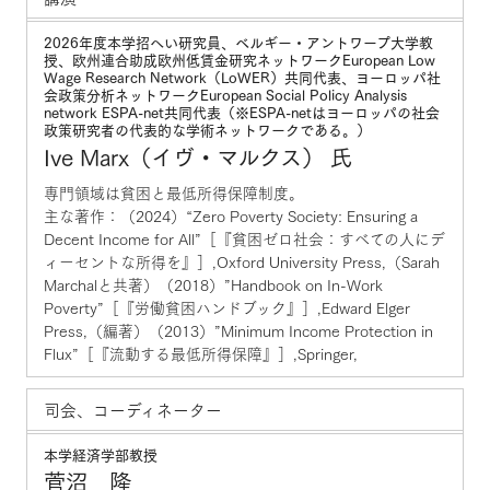
2026年度本学招へい研究員、ベルギー・アントワープ大学教
授、欧州連合助成欧州低賃金研究ネットワークEuropean Low
Wage Research Network（LoWER）共同代表、ヨーロッパ社
会政策分析ネットワークEuropean Social Policy Analysis
network ESPA-net共同代表（※ESPA-netはヨーロッパの社会
政策研究者の代表的な学術ネットワークである。）
Ive Marx（イヴ・マルクス） 氏
専門領域は貧困と最低所得保障制度。
主な著作：（2024）“Zero Poverty Society: Ensuring a
Decent Income for All”［『貧困ゼロ社会：すべての人にデ
ィーセントな所得を』］,Oxford University Press,（Sarah
Marchalと共著）（2018）”Handbook on In-Work
Poverty”［『労働貧困ハンドブック』］,Edward Elger
Press,（編著）（2013）”Minimum Income Protection in
Flux”［『流動する最低所得保障』］,Springer,
司会、コーディネーター
本学経済学部教授
菅沼 隆