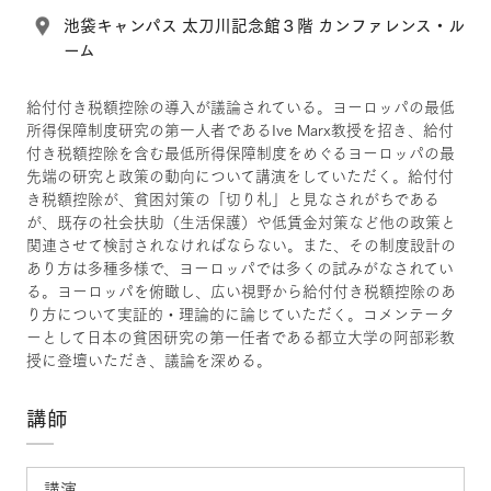
池袋キャンパス 太刀川記念館３階 カンファレンス・ル
ーム
給付付き税額控除の導入が議論されている。ヨーロッパの最低
所得保障制度研究の第一人者であるIve Marx教授を招き、給付
付き税額控除を含む最低所得保障制度をめぐるヨーロッパの最
先端の研究と政策の動向について講演をしていただく。給付付
き税額控除が、貧困対策の「切り札」と見なされがちである
が、既存の社会扶助（生活保護）や低賃金対策など他の政策と
関連させて検討されなければならない。また、その制度設計の
あり方は多種多様で、ヨーロッパでは多くの試みがなされてい
る。ヨーロッパを俯瞰し、広い視野から給付付き税額控除のあ
り方について実証的・理論的に論じていただく。コメンテータ
ーとして日本の貧困研究の第一任者である都立大学の阿部彩教
授に登壇いただき、議論を深める。
講師
講演