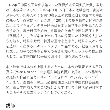
1972年日中国交正常化後始まった残留邦人帰国支援政策、当時
の日本政府によって、1945年８月15日日本の敗戦当時、身元が
分かっていた邦人のうち満13歳以上の女性は自らの意思で中国
に残った「残留婦人」とされ、12歳以下の残留孤児と区別され
た。このドキュメンタリー映画は日本人留学生小林千恵さんの
視点から、歴史研究を始め、敗戦後から未だ中国に滞在する
「残留婦人」、及び家族を連れ日本に帰国した「残留婦人」た
ちを訪ね、特殊な時代、特殊な運命を生きた、特殊な人々の今
を追い、考察するドキュメンタリー作品である。戦後80周年を
記念し、戦争の悲惨さと平和の尊さを知ってもらう草の根活動
として、日本国内約10か所における上映を進めている。
本上映会では本作を上映するとともに、本作の監督である王乃
真氏（Wan Naizhen：北京電影学院教授）を招き、本作品制作
の経緯や作品に込めたメッセージ等について講演していただ
く。また、西園寺一晃氏（公益社団法人日本中国友好協会顧
問、東日本国際大学客員教授）から本作品の上映活動が目指す
ところやその意義について話していただく。
講師