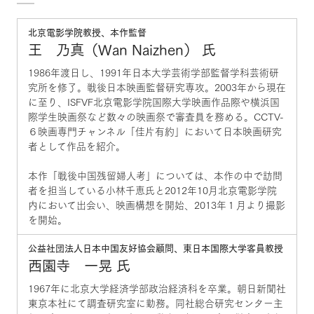
北京電影学院教授、本作監督
王 乃真（Wan Naizhen） 氏
1986年渡日し、1991年日本大学芸術学部監督学科芸術研
究所を修了。戦後日本映画監督研究専攻。2003年から現在
に至り、ISFVF北京電影学院国際大学映画作品際や横浜国
際学生映画祭など数々の映画祭で審査員を務める。CCTV-
６映画専門チャンネル「佳片有約」において日本映画研究
者として作品を紹介。
本作「戦後中国残留婦人考」については、本作の中で訪問
者を担当している小林千恵氏と2012年10月北京電影学院
内において出会い、映画構想を開始、2013年１月より撮影
を開始。
公益社団法人日本中国友好協会顧問、東日本国際大学客員教授
西園寺 一晃 氏
1967年に北京大学経済学部政治経済科を卒業。朝日新聞社
東京本社にて調査研究室に勤務。同社総合研究センター主