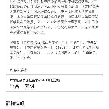
任研究員などを歴任し中国の動向分析や研究に従事。定年
退職後は公益社団法人日本中国友好協会顧間、認定NPO法
人東京都日本中国友好協会顧問、東日本国際大学客員教
授、北京大学国際関係学院客員教授、中国博媒大学国際関
係学院客員教授、グローバル地域研究会理事長、未来日中
研究会代表等を務めている。元内閣総理大臣・元老の西園
寺公望の曾孫にあたる。
著書に『青春の北京 北京留学の十年』（1971年、中央公
論社）、『中国辺境をゆく』（1982年、日本交通公社出版
事業局）、『鄧穎超——妻として同志として』（1999年、
潮出版社）等。
司会・進行
本学社会学部社会学科特別専任教授
野呂 芳明
詳細情報