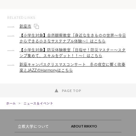
RELATED LINKS
新座市
【小学生対象】自然観察教室「身近な生きものの世界～今日
からできる小さなサステナブル体験～」はこちら
【小学生対象】防災体験教室「目指せ！防災マスター～スタ
ンプ集めて、スキルをゲット！！～」はこちら
新座キャンパスクリスマスコンサート 冬の夜空に響く吹奏
楽とJAZZのHarmonyはこちら
PAGE TOP
ホーム
ニュース＆イベント
立教大学について