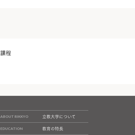
書課程
立教大学について
教育の特長