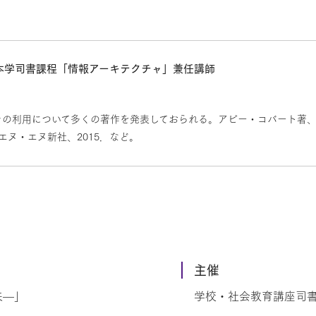
、本学司書課程「情報アーキテクチャ」兼任講師
その利用について多くの著作を発表しておられる。アビー・コバート著
ヌ・エヌ新社、2015．など。
主催
来—」
学校・社会教育講座司