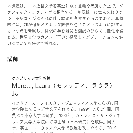
本講演は、日本近世文学を英語に訳す意義を考慮した上で、グ
ラフィック・ナラティヴに相当する「草双紙」に焦点を絞りつ
つ、英訳ならびにそれに伴う課題を考察するものである。具体
的には、誰が何をどのような媒体を通じてどうのように訳すか
という点を考察し、翻訳の孕む難関と翻訳のひらく可能性を論
じる。世界文学のカノン（正典）構築とアダプテーションの魅
力についても併せて触れる。
講師
ケンブリッジ大学教授
Moretti, Laura（モレッティ、ラウラ）
氏
イタリア、カ・フォスカリ・ヴェネツィア大学ならびに同
大学院にて日本近世文学を修める。1999年より2年間、国
費にて東京大学に留学、2003年、カ・フォスカリ・ヴェネ
ツィア大学大学院にて博士号（日本研究）を取得。同大
学、英国ニューカッスル大学で教鞭を執ったのち、2012