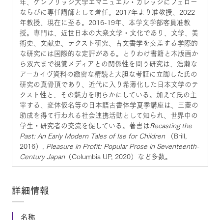
年、ケンブリッジ大学エマニュエル・カレッジにフェロー
ならびに専任講師として着任。2017年より准教授、2022
年教授、現在に至る。2016-19年、本学文学部客員准教
授。専門は、近世日本の大衆文学・文化であり、文学、美
術史、文献史、テクスト研究、古文書学を交差する学際的
な研究には国際的な定評がある。とりわけ書籍と木版画か
ら双六まで視覚メディアとの関係性を問う研究は、浩瀚な
アーカイヴ資料の緻密な精読と大胆な考証に立脚した氏の
研究の真骨頂であり、近代に入り希薄化した日本文学のテ
クスト性と、その魅力を明らかにしている。加えて氏の主
宰する、変体仮名等の日本語古書体学夏季講座は、三菱の
助成を得て行われる社会連携活動として知られ、世界中の
学生・研究者の交流を促している。著書は
Recasting the
Past: An Early Modern Tales of Ise for Children
（Brill,
2016）,
Pleasure in Profit: Popular Prose in Seventeenth-
Century Japan
（Columbia UP, 2020）など多数。
詳細情報
名称