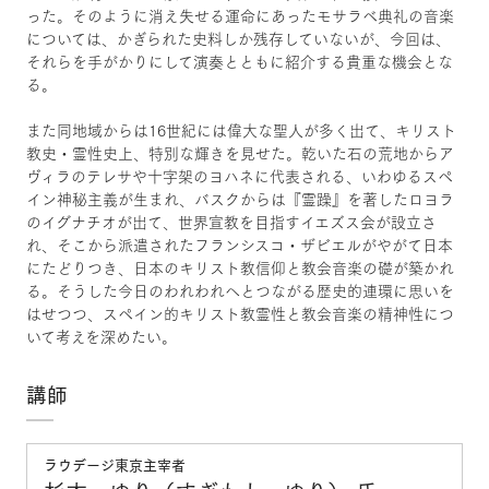
った。そのように消え失せる運命にあったモサラベ典礼の音楽
については、かぎられた史料しか残存していないが、今回は、
それらを手がかりにして演奏とともに紹介する貴重な機会とな
る。
また同地域からは16世紀には偉大な聖人が多く出て、キリスト
教史・霊性史上、特別な輝きを見せた。乾いた石の荒地からア
ヴィラのテレサや十字架のヨハネに代表される、いわゆるスペ
イン神秘主義が生まれ、バスクからは『霊躁』を著したロヨラ
のイグナチオが出て、世界宣教を目指すイエズス会が設立さ
れ、そこから派遣されたフランシスコ・ザビエルがやがて日本
にたどりつき、日本のキリスト教信仰と教会音楽の礎が築かれ
る。そうした今日のわれわれへとつながる歴史的連環に思いを
はせつつ、スペイン的キリスト教霊性と教会音楽の精神性につ
いて考えを深めたい。
講師
ラウデージ東京主宰者