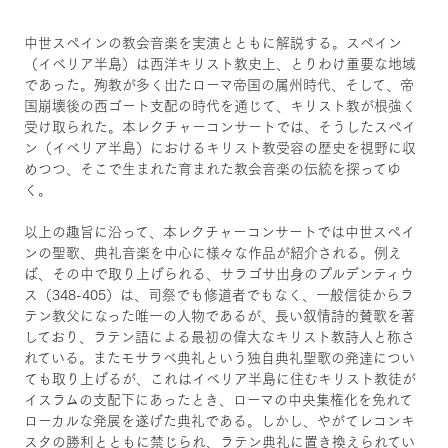
中世スペインの教会音楽を実演とともに解説する。スペイン
（イベリア半島）は西洋キリスト教史上、とりわけ重要な地域
であった。殉教が多く出たローマ帝国の属州時代、そして、帝
国崩壊後の西ゴート支配の時代を通じて、キリスト教が根強く
受け取られた。本レクチャーコンサートでは、そうしたスペイ
ン（イベリア半島）におけるキリスト教受容の歴史を視野に収
めつつ、そこで生まれた育まれた教会音楽の伝統を探ってゆ
く。
以上の趣旨に沿って、本レクチャーコンサートでは中世スペイ
ンの聖歌、典礼音楽を中心に様々な作品が紹介される。例え
ば、その中で取り上げられる、サラゴサ出身のプルデンティウ
ス（348-405）は、司祭でも修道者でもなく、一般信徒からラ
テン教父になった唯一の人物であるが、長い叙情詩的賛歌を著
しており、ラテン語による最初の偉大なキリスト教詩人と称さ
れている。またモサラベ典礼という独自典礼聖歌の発達につい
ても取り上げるが、これはイベリア半島に住むキリスト教徒が
イスラムの支配下にあったとき、ローマの中央集権化を免れて
ローカルな発展を遂げた典礼である。しかし、やがてレコンキ
スタの勝利とともに禁じられ、ラテン典礼に置き換えられてい