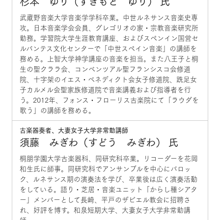
杉本 ゆり（すぎもと ゆり） 氏
武蔵野音楽大学音楽学学科卒業。中世ルネサンス音楽史専
攻。日本音楽学会会員、グレゴリオの家・宗教音楽研究所
勤務。学習院大学生涯教育講座、およびスペンイン国営セ
ルバンテス文化センターで「中世スペイン音楽」の講師を
務める。上智大学神学講座の音楽を担当。また八王子と桐
生の聖クララ会、コンベンツアル聖フランシスコ会修道
院、十字架のイエス・ベネディクト会女子修道院、跣足女
子カルメル会聖家族修道院で音楽講義および指導者を行
う。2012年、フォンス・フローリス古楽院にて「ラウダを
歌う」の講師を務める。
古楽器奏者、大妻女子大学非常勤講師
須藤 みぎわ（すどう みぎわ） 氏
桐朋学園大学古楽器科、同研究科卒業。リコーダーを花岡
和生氏に師事。同研究科でアンサンブルを中心にバロッ
ク、ルネサンス期の演奏法を学び、卒業後は広く演奏活動
をしている。語り・芝居・音楽ユニット「からし種シアタ
ー」メンバーとして長崎、平戸のザビエル教会に招聘さ
れ、好評を博す。和泉短期大学、大妻女子大学非常勤講