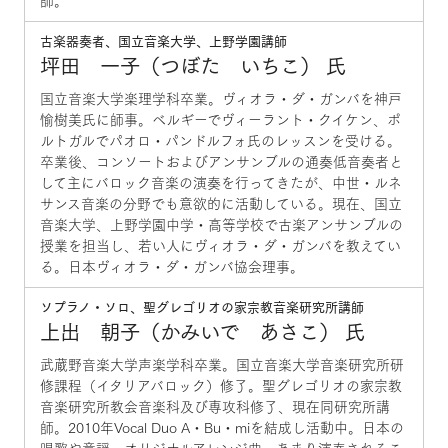
師。
古楽器奏者、国立音楽大学、上野学園講師
坪田 一子（つぼた いちこ） 氏
国立音楽大学楽理学科卒業。ヴィオラ・ダ・ガンバを神戸
愉樹美氏に師事。ベルギーでヴィーラント・クイケン、ポ
ルトガルでパオロ・パンドルフォ氏のレッスンを受ける。
卒業後、コンソートおよびアンサンブルの通奏低音奏者と
して主にバロック音楽の演奏を行ってきたが、中世・ルネ
サンス音楽の分野でも意欲的に活動している。現在、国立
音楽大学、上野学園中学・高等学校で古楽アンサンブルの
授業を担当し、若い人にヴィオラ・ダ・ガンバを教えてい
る。日本ヴィオラ・ダ・ガンバ協会理事。
ソプラノ・ソロ、聖グレゴリオの家宗教音楽研究所講師
上出 朝子（かみいで あさこ） 氏
武蔵野音楽大学声楽学科卒業。国立音楽大学音楽研究所研
修課程（イタリアバロック）修了。聖グレゴリオの家宗教
音楽研究所教会音楽科及び専攻科修了、現在同研究所講
師。2010年Vocal Duo A・Bu・miを結成し活動中。日本の