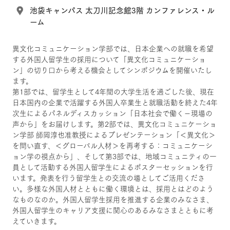
池袋キャンパス 太刀川記念館3階 カンファレンス・ル
ーム
異文化コミュニケーション学部では、日本企業への就職を希望
する外国人留学生の採用について「異文化コミュニケーショ
ン」の切り口から考える機会としてシンポジウムを開催いたし
ます。
第1部では、留学生として4年間の大学生活を過ごした後、現在
日本国内の企業で活躍する外国人卒業生と就職活動を終えた4年
次生によるパネルディスカッション「日本社会で働く－現場の
声から」をお届けします。第2部では、異文化コミュニケーショ
ン学部 師岡淳也准教授によるプレゼンテーション「＜異文化＞
を問い直す、＜グローバル人材＞を再考する：コミュニケーシ
ョン学の視点から」、そして第3部では、地域コミュニティの一
員として活動する外国人留学生によるポスターセッションを行
います。発表を行う留学生との交流の場としてご活用くださ
い。多様な外国人材とともに働く環境とは、採用とはどのよう
なものなのか。外国人留学生採用を推進する企業のみなさま、
外国人留学生のキャリア支援に関心のあるみなさまとともに考
えていきます。