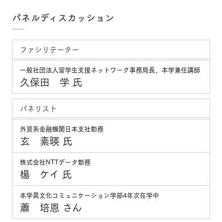
パネルディスカッション
ファシリテーター
一般社団法人留学生支援ネットワーク事務局長、本学兼任講師
久保田 学 氏
パネリスト
外資系金融機関日本支社勤務
玄 素暎 氏
株式会社NTTデータ勤務
楊 ケイ 氏
本学異文化コミュニケーション学部4年次在学中
蕭 培恩 さん