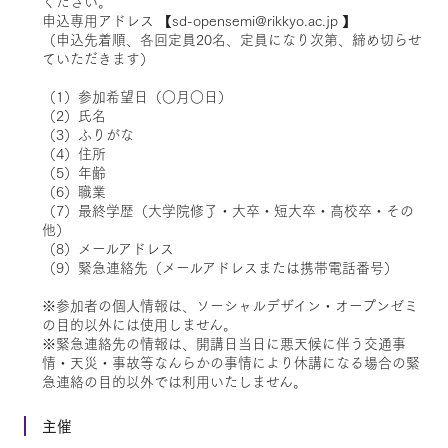
ください。
申込専用アドレス 【sd-opensemi@rikkyo.ac.jp 】
（申込先着順、各回定員20名、定員になり次第、締め切らせ
ていただきます）
（1）参加希望日（○月○日）
（2）氏名
（3）ふりがな
（4）住所
（5）年齢
（6）職業
（7）最終学歴（大学院修了・大卒・短大卒・高校卒・その
他）
（8）メールアドレス
（9）緊急連絡先（メールアドレスまたは携帯電話番号）
※参加者の個人情報は、ソーシャルデザイン・オープンゼミ
の目的以外には使用しません。
※緊急連絡先の情報は、開講日当日に悪天候に伴う交通事
情・天災・事故等なんらかの事情により休講になる場合の緊
急連絡の目的以外では利用いたしません。
主催