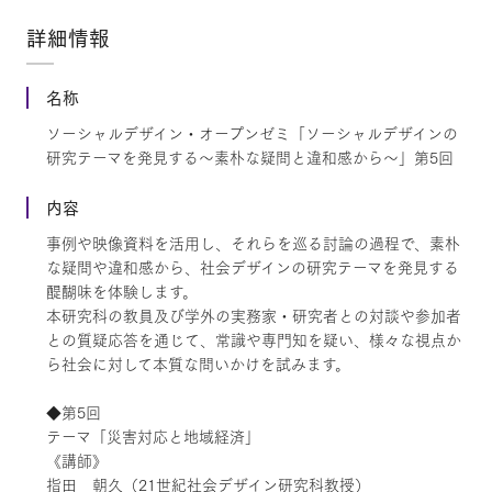
詳細情報
名称
ソーシャルデザイン・オープンゼミ「ソーシャルデザインの
研究テーマを発見する～素朴な疑問と違和感から～」第5回
内容
事例や映像資料を活用し、それらを巡る討論の過程で、素朴
な疑問や違和感から、社会デザインの研究テーマを発見する
醍醐味を体験します。
本研究科の教員及び学外の実務家・研究者との対談や参加者
との質疑応答を通じて、常識や専門知を疑い、様々な視点か
ら社会に対して本質な問いかけを試みます。
◆第5回
テーマ「災害対応と地域経済」
《講師》
指田 朝久（21世紀社会デザイン研究科教授）