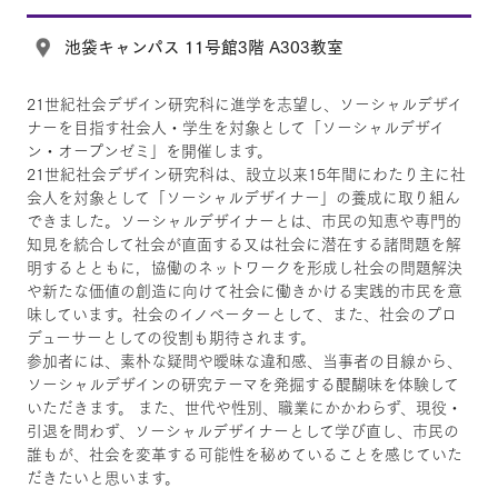
池袋キャンパス 11号館3階 A303教室
21世紀社会デザイン研究科に進学を志望し、ソーシャルデザイ
ナーを目指す社会人・学生を対象として「ソーシャルデザイ
ン・オープンゼミ」を開催します。
21世紀社会デザイン研究科は、設立以来15年間にわたり主に社
会人を対象として「ソーシャルデザイナー」の養成に取り組ん
できました。ソーシャルデザイナーとは、市民の知恵や専門的
知見を統合して社会が直面する又は社会に潜在する諸問題を解
明するとともに，協働のネットワークを形成し社会の問題解決
や新たな価値の創造に向けて社会に働きかける実践的市民を意
味しています。社会のイノベーターとして、また、社会のプロ
デューサーとしての役割も期待されます。
参加者には、素朴な疑問や曖昧な違和感、当事者の目線から、
ソーシャルデザインの研究テーマを発掘する醍醐味を体験して
いただきます。 また、世代や性別、職業にかかわらず、現役・
引退を問わず、ソーシャルデザイナーとして学び直し、市民の
誰もが、社会を変革する可能性を秘めていることを感じていた
だきたいと思います。