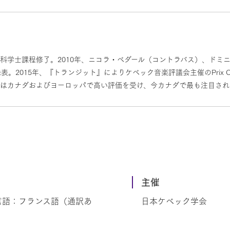
科学士課程修了。2010年、ニコラ・ベダール（コントラバス）、ドミ
。2015年、『トランジット』によりケベック音楽評議会主催のPrix 
子』はカナダおよびヨーロッパで高い評価を受け、今カナダで最も注目さ
主催
言語：フランス語（通訳あ
日本ケベック学会