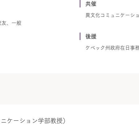
共催
異文化コミュニケーシ
校友、一般
後援
ケベック州政府在日事
ュニケーション学部教授）