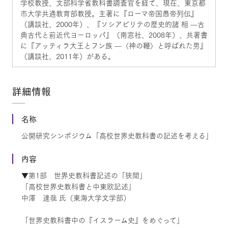
学校教授、文部科学省教科書調査官を経て、現在、東京都
市大学共通教育部教授。主著に『ローマ帝国愚帝列伝』
（講談社、2000年）、『ソシアビリテの歴史的諸 相 —古
典古代と前近代ヨーロッパ』（南窓社、2008年）、共著書
に『アッティラ大王とフン族 —〈神の鞭〉と呼ばれた男』
（講談社、2011年）がある。
詳細情報
名称
公開研究シンポジウム「高校世界史教科書の記述を考える」
内容
▼第1部 世界史教科書記述の「狭間」
「高校世界史教科書と中東欧記述」
中澤 達哉 氏（東海大学文学部）
「世界史教科書中の『イスラーム史』をめぐって」