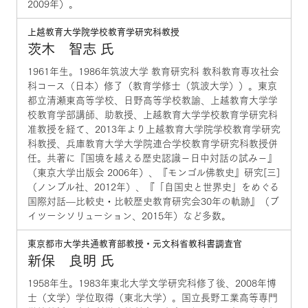
2009年）。
上越教育大学院学校教育学研究科教授
茨木 智志 氏
1961年生。1986年筑波大学 教育研究科 教科教育専攻社会
科コース（日本）修了（教育学修士（筑波大学））。東京
都立清瀬東高等学校、日野高等学校教諭、上越教育大学学
校教育学部講師、助教授、上越教育大学学校教育学研究科
准教授を経て、2013年より上越教育大学院学校教育学研究
科教授、兵庫教育大学大学院連合学校教育学研究科教授併
任。共著に『国境を越える歴史認識－日中対話の試み－』
（東京大学出版会 2006年）、『モンゴル佛教史』研究[三]
（ノンブル社、2012年）、『「自国史と世界史」をめぐる
国際対話—比較史・比較歴史教育研究会30年の軌跡』（ブ
イツーシソリューション、2015年）など多数。
東京都市大学共通教育部教授・元文科省教科書調査官
新保 良明 氏
1958年生。1983年東北大学文学研究科修了後、2008年博
士（文学）学位取得（東北大学）。国立長野工業高等専門