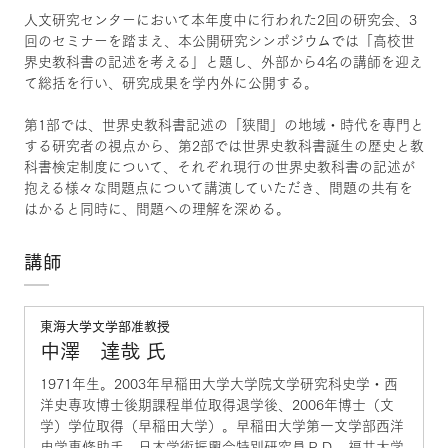
人文研究センターにおいて本年度中に行われた2回の研究会、3
回のセミナーを踏まえ、本公開研究シンポジウムでは「高校世
界史教科書の記述を考える」と題し、外部から4名の講師を迎え
て総括を行い、研究成果を学内外に公開する。
第1部では、世界史教科書記述の「狭間」の地域・時代を専門と
する研究者の視点から、第2部では世界史教科書誕生の歴史と教
科書検定制度について、それぞれ現行の世界史教科書の記述が
抱える様々な問題点について講演していただき、問題の共有を
はかると同時に、問題への理解を深める。
講師
東海大学文学部准教授
中澤 達哉 氏
1971年生。2003年早稲田大学大学院文学研究科史学・西
洋史専攻博士後期課程単位取得退学後、2006年博士（文
学）学位取得（早稲田大学）。早稲田大学第一文学部西洋
史学専修助手、日本学術振興会特別研究員ＰＤ、福井大学