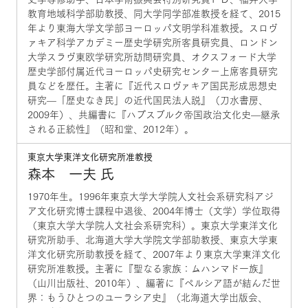
教育地域科学部助教授、同大学同学部准教授を経て、2015
年より東海大学文学部ヨーロッパ文明学科准教授。スロヴ
ァキア科学アカデミー歴史学研究所客員研究員、ロンドン
大学スラヴ東欧学研究所訪問研究員、オクスフォード大学
歴史学部付属近代ヨーロッパ史研究センター上席客員研究
員などを歴任。主著に『近代スロヴァキア国民形成思想史
研究—「歴史なき民」の近代国民法人説』（刀水書房、
2009年）、共編書に『ハプスブルク帝国政治文化史—継承
される正統性』（昭和堂、2012年）。
東京大学東洋文化研究所准教授
森本 一夫 氏
1970年生。1996年東京大学大学院人文社会系研究科アジ
ア文化研究博士課程中退後、2004年博士（文学）学位取得
（東京大学大学院人文社会系研究科）。東京大学東洋文化
研究所助手、北海道大学大学院文学部助教授、東京大学東
洋文化研究所助教授を経て、2007年より東京大学東洋文化
研究所准教授。主著に『聖なる家族：ムハンマド一族』
（山川出版社、2010年）、編著に『ペルシア語が結んだ世
界：もうひとつのユーラシア史』（北海道大学出版会、