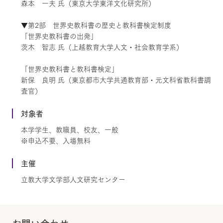
森本 一夫 氏（東京大学東洋文化研究所）
▼第2部 世界史教科書の歴史と教科書検定制度
「世界史教科書の出発」
茨木 智志 氏（上越教育大学人文・社会教育学系）
「世界史教科書と教科書検定」
新保 良明 氏（東京都市大学共通教育部・元文科省教科書調
査官）
対象者
本学学生、教職員、校友、一般
※申込不要、入場無料
主催
立教大学文学部人文研究センター
お問い合わせ