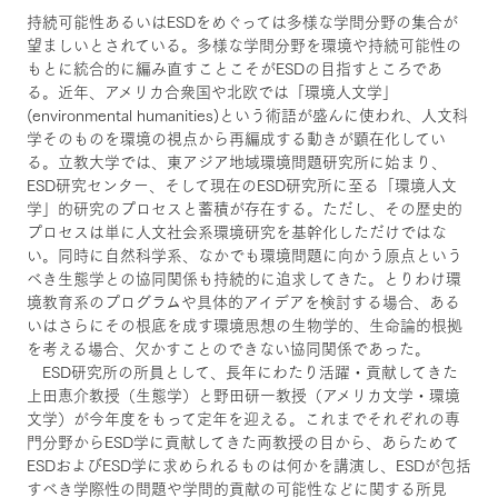
持続可能性あるいはESDをめぐっては多様な学問分野の集合が
望ましいとされている。多様な学問分野を環境や持続可能性の
もとに統合的に編み直すことこそがESDの目指すところであ
る。近年、アメリカ合衆国や北欧では「環境人文学」
(environmental humanities)という術語が盛んに使われ、人文科
学そのものを環境の視点から再編成する動きが顕在化してい
る。立教大学では、東アジア地域環境問題研究所に始まり、
ESD研究センター、そして現在のESD研究所に至る「環境人文
学」的研究のプロセスと蓄積が存在する。ただし、その歴史的
プロセスは単に人文社会系環境研究を基幹化しただけではな
い。同時に自然科学系、なかでも環境問題に向かう原点という
べき生態学との協同関係も持続的に追求してきた。とりわけ環
境教育系のプログラムや具体的アイデアを検討する場合、ある
いはさらにその根底を成す環境思想の生物学的、生命論的根拠
を考える場合、欠かすことのできない協同関係であった。
ESD研究所の所員として、長年にわたり活躍・貢献してきた
上田恵介教授（生態学）と野田研一教授（アメリカ文学・環境
文学）が今年度をもって定年を迎える。これまでそれぞれの専
門分野からESD学に貢献してきた両教授の目から、あらためて
ESDおよびESD学に求められるものは何かを講演し、ESDが包括
すべき学際性の問題や学問的貢献の可能性などに関する所見