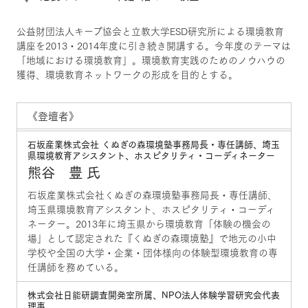
公益財団法人キープ協会と立教大学ESD研究所による環境教育
講座を2013・2014年度に引き続き開講する。今年度のテーマは
「地域における環境教育」。環境教育実践のためのノウハウの
獲得、環境教育ネットワークの形成を目的とする。
《登壇者》
石坂産業株式会社 くぬぎの森環境塾事務局長・専任講師、埼玉
県環境教育アシスタント、ホスピタリティ・コーディネーター
熊谷 豊 氏
石坂産業株式会社くぬぎの森環境塾事務局長・専任講師、
埼玉県環境教育アシスタント、ホスピタリティ・コーディ
ネーター。2013年に埼玉県から環境教育「体験の機会の
場」として認定された『くぬぎの森環境塾』で地元の小中
学校や全国の大学・企業・団体様向の体験型環境教育の専
任講師を務めている。
株式会社日能研調査開発室所属、NPO法人体験学習研究会代表
理事