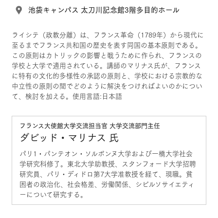
池袋キャンパス 太刀川記念館3階多目的ホール
ライシテ（政教分離）は、フランス革命（1789年）から現代に
至るまでフランス共和国の歴史を表す同国の基本原則である。
この原則はカトリックの影響と戦うために作られ、フランスの
学校と大学で適用されている。講師のマリナス氏が、フランス
に特有の文化的多様性の承認の原則と、学校における宗教的な
中立性の原則の間でどのように解決をつければよいのかについ
て、検討を加える。使用言語:日本語
フランス大使館大学交流担当官 大学交流部門主任
ダビッド・マリナス 氏
パリ1・パンテオン・ソルボンヌ大学および一橋大学社会
学研究科修了。東北大学助教授、スタンフォード大学招聘
研究員、パリ・ディドロ第7大学准教授を経て、現職。貧
困者の政治化、社会格差、労働関係、シビルソサイエティ
ーについて研究する。