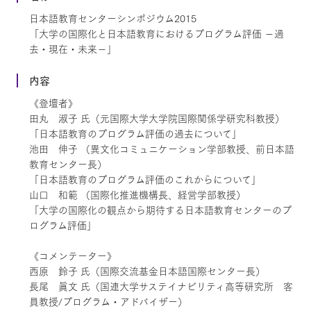
日本語教育センターシンポジウム2015
「大学の国際化と日本語教育におけるプログラム評価 －過
去・現在・未来－」
内容
《登壇者》
田丸 淑子 氏（元国際大学大学院国際関係学研究科教授）
「日本語教育のプログラム評価の過去について」
池田 伸子 （異文化コミュニケーション学部教授、前日本語
教育センター長）
「日本語教育のプログラム評価のこれからについて」
山口 和範 （国際化推進機構長、経営学部教授）
「大学の国際化の観点から期待する日本語教育センターのプ
ログラム評価」
《コメンテーター》
西原 鈴子 氏（国際交流基金日本語国際センター長）
長尾 眞文 氏（国連大学サステイナビリティ高等研究所 客
員教授/プログラム・アドバイザー）