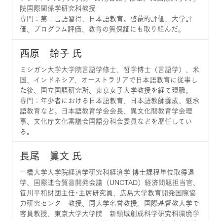
院国際関係学研究科教授
専門：第二言語習得、日本語教育。啓蒙的評価、大学評
価、プログラム評価、教育の質保証にも取り組んだ。
西原 鈴子 氏
ミシガン大学大学院言語学修士、哲学博士（言語学）、米
国、インドネシア、オーストラリアで日本語教育に従事し
た後、国立国語研究所、東京女子大学教授を経て現職。
専門：年少者における日本語教育、日本語教師養成、継承
語教育など。日本語教育学会会長、異文化間教育学会理
事、文化庁文化審議会国語分科会委員などを歴任してい
る。
長尾 眞文 氏
一橋大学大学院経済学研究科経済学 博士課程単位取得退
学、国際連合貿易開発会議（UNCTAD）経済問題担当官、
笹川平和財団主任･主席研究員、広島大学教育開発国際協
力研究センター教授、同大学名誉教授、国際基督教大学で
客員教授、東京大学大学院 新領域創成科学研究科環境学