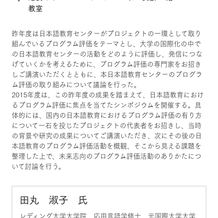
教室
昨年度は日本語教育センターがプロジェクトの一環として取り
組んでいるプログラム評価をテーマとし、大学の国際化の中で
の日本語教育センターの活動をどのように評価し、発信につな
げていくかを考えるために、プログラム評価の専門家をお招き
しご講演いただくとともに、本日本語教育センターのプログラ
ム評価の取り組みについて議論を行った。
2015年度は、この昨年度の成果を踏まえて、日本語教育におけ
るプログラム評価に焦点を当てたシンポジウムを開催する。具
体的には、国内の日本語教育におけるプログラム評価の有り方
について一石を投じたプロジェクトの代表者をお招きし、当時
の背景や研究の成果についてご講演いただき、次にその後の日
本語教育のプログラム評価活動を概観、そこから見える課題を
整理した上で、未来志向のプログラム評価活動のありかたにつ
いて討論を行う。
田丸 淑子 氏
レディング大学大学院 応用言語学修士、元国際大学大学