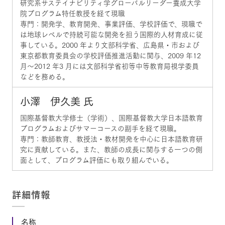
研究系サステイナビリティ学グローバルリーダー養成大学
院プログラム特任教授を経て現職
専門：開発学、教育開発、事業評価、学校評価で、現職で
は地球レベルで持続可能な開発を担う国際的人材育成に従
事している。2000 年より文部科学省、広島県・市および
東京都教育委員会の学校評価推進活動に関与、2009 年12
月～2012 年3 月には文部科学省初等中等教育局視学委員
などを務める。
小澤 伊久美 氏
国際基督教大学修士（学術）、国際基督教大学日本語教育
プログラムおよびサマーコースの副手を経て現職。
専門：教師教育、教授法・教材開発を中心に日本語教育研
究に貢献している。また、教師の成長に関与する一つの側
面として、プログラム評価にも取り組んでいる。
詳細情報
名称