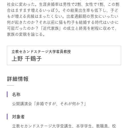
社会に変わった。生涯非婚率は男性で2割、女性で1割、この割
合はますます増えるいっぽう。その結果出生率も低下し、子ど
もが増える兆候はまったくない。出産適齢期の男女にいったい
何が起きたのか？それ以前に猫も杓子も結婚する時代はいかに
可能だったのか？「近代家族」の成立と終焉を射程に収めて、
家族の変貌を論じる。
立教セカンドステージ大学客員教授
上野 千鶴子
詳細情報
名称
公開講演会「非婚ですが、それが何か？」
対象者
立教セカンドステージ大学受講生、本学学生、教職員、校