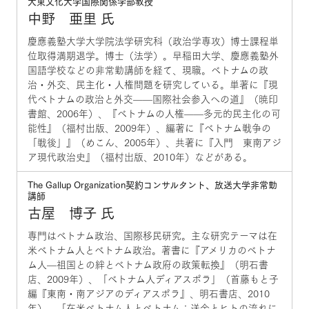
大東文化大学国際関係学部教授
中野 亜里 氏
慶應義塾大学大学院法学研究科（政治学専攻）博士課程単
位取得満期退学。博士（法学）。早稲田大学、慶應義塾外
国語学校などの非常勤講師を経て、現職。ベトナムの政
治・外交、民主化・人権問題を研究している。単著に『現
代ベトナムの政治と外交——国際社会参入への道』（暁印
書館、2006年）、『ベトナムの人権——多元的民主化の可
能性』（福村出版、2009年）、編著に『ベトナム戦争の
「戦後」』（めこん、2005年）、共著に『入門 東南アジ
ア現代政治史』（福村出版、2010年）などがある。
The Gallup Organization契約コンサルタント、放送大学非常勤
講師
古屋 博子 氏
専門はベトナム政治、国際移民研究。主な研究テーマは在
米ベトナム人とベトナム政治。著書に『アメリカのベトナ
ム人—祖国との絆とベトナム政府の政策転換』（明石書
店、2009年）、「ベトナム人ディアスポラ」（首藤もと子
編『東南・南アジアのディアスポラ』、明石書店、2010
年）、「在米ベトナム人とベトナム：送金とヒトの流れに