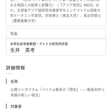
みる祖国との紐帯と影響力」（『アジア研究』48(4)）ほ
か。文部省アジア諸国等派遣留学生としてベトナム国家大
学ホーチミン市留学。学術博士（東京大学）、政治学修士
（慶應義塾大学）
司会
本学社会学部教授・アメリカ研究所所長
生井 英考
詳細情報
名称
公開シンポジウム「ベトナム戦争の『現在』——戦後40年と
米越の新しい視点」
対象者