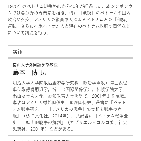
1975年のベトナム戦争終結から40年が経過した。本シンポジウ
ムでは各分野の専門家を招き、特に「戦後」のベトナムの国内
政治や外交、アメリカの復員軍人によるベトナムとの「和解」
運動、さらに在米ベトナム人と現在のベトナム政府の関係など
について講演を行う。
講師
南山大学外国語学部教授
藤本 博 氏
明治大学大学院政治経済学研究科（政治学専攻）博士課程
単位取得満期退学。博士（国際関係学）。札幌学院大学、
椙山女学園大学、愛知教育大学を経て、2001年より現職。
専攻はアメリカ対外関係史、国際関係史。著書に『ヴェト
ナム戦争研究——「アメリカの戦争」の実相と戦争の克
服』（法律文化社、2014年）、共訳書に『ベトナム戦争全
史——歴史的戦争の解剖』（ガブリエル・コルコ著、社会
思想社、2001年）などがある。