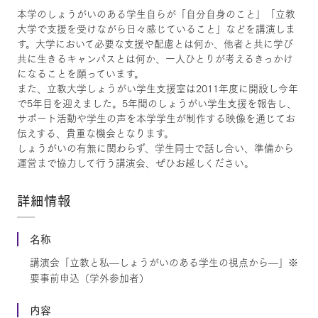
本学のしょうがいのある学生自らが「自分自身のこと」「立教
大学で支援を受けながら日々感じていること」などを講演しま
す。大学において必要な支援や配慮とは何か、他者と共に学び
共に生きるキャンパスとは何か、一人ひとりが考えるきっかけ
になることを願っています。
また、立教大学しょうがい学生支援室は2011年度に開設し今年
で5年目を迎えました。5年間のしょうがい学生支援を報告し、
サポート活動や学生の声を本学学生が制作する映像を通じてお
伝えする、貴重な機会となります。
しょうがいの有無に関わらず、学生同士で話し合い、準備から
運営まで協力して行う講演会、ぜひお越しください。
詳細情報
名称
講演会「立教と私—しょうがいのある学生の視点から—」※
要事前申込（学外参加者）
内容