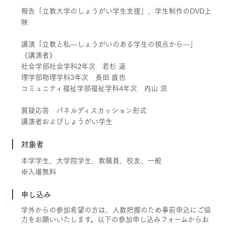
報告「立教大学のしょうがい学生支援」、学生制作のDVD上
映
講演「立教と私—しょうがいのある学生の視点から—」
《講演者》
社会学部社会学科2年次 若杉 遥
理学部物理学科3年次 長田 直也
コミュニティ福祉学部福祉学科4年次 内山 涼
質疑応答 パネルディスカッション形式
講演者およびしょうがい学生
対象者
本学学生、大学院学生、教職員、校友、一般
※入場無料
申し込み
学外からの参加希望の方は、人数把握のため事前申込にご協
力をお願いいたします。以下の参加申し込みフォームからお