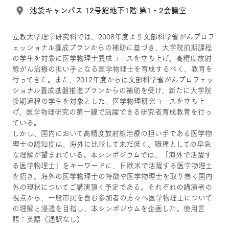
池袋キャンパス 12号館地下1階 第1・2会議室
立教大学理学研究科では、2008年度より文部科学省がんプロフ
ェッショナル養成プランからの補助に基づき、大学院前期課程
の学生を対象に医学物理士養成コースを立ち上げ、高精度放射
線がん治療の担い手となる医学物理士を育成するべく、教育を
行ってきた。また、2012年度からは文部科学省がんプロフェッ
ショナル養成基盤推進プランからの補助を受け、新たに大学院
後期過程の学生を対象とした、医学物理研究コースを立ち上
げ、医学物理研究の第一線で活躍できる研究者育成教育を行っ
ている。
しかし、国内において高精度放射線治療の担い手である医学物
理士の認知度は、海外に比較して未だ低く、職種としての早急
な理解が望まれている。本シンポジウムでは、「海外で活躍す
る医学物理士」をキーワードに、日欧米で活躍する医学物理士
を招き、海外の医学物理士の特徴や医学物理士を取り巻く国内
外の現状についてご講演頂く予定である。それぞれの講演者の
視点から、一般市民を含む参加者の方々へ医学物理士について
の理解と浸透を目指し、本シンポジウムを企画した。使用言
語：英語（通訳なし）