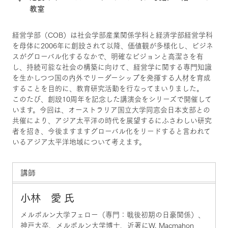
教室
経営学部（COB）は社会学部産業関係学科と経済学部経営学科
を母体に2006年に創設されて以降、価値観が多様化し、ビジネ
スがグローバル化するなかで、明確なビジョンと高潔さを有
し、持続可能な社会の構築に向けて、経営学に関する専門知識
を生かしつつ国の内外でリーダーシップを発揮する人材を育成
することを目的に、教育研究活動を行なってまいりました。
このたび、創設10周年を記念した講演会をシリーズで開催して
います。今回は、オーストラリア国立大学同窓会日本支部との
共催により、アジア太平洋の時代を展望するにふさわしい研究
者を招き、今後ますますグローバル化をリードすると言われて
いるアジア太平洋地域について考えます。
講師
小林 愛 氏
メルボルン大学フェロー（専門：戦後初期の日豪関係）、
神戸大卒、メルボルン大学博士、近著にW. Macmahon