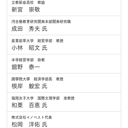
立教新座高校 教諭
新宮 崇敬
河合塾教育研究開発本部開発研究職
成田 秀夫 氏
産業能率大学 経営学部 教授
小林 昭文 氏
本学経営学部 助教
舘野 泰一
國學院大學 経済学部長 教授
根岸 毅宏 氏
福岡女子大学 国際文理学部 准教授
和栗 百恵 氏
株式会社イノベスト代表
松岡 洋佑 氏