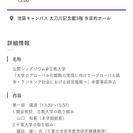
13:00
池袋キャンパス 太刀川記念館3階 多目的ホール
詳細情報
名称
公開シンポジウム@立教大学
「大学のグローバル化戦略の実現に向けて～グローバル競
争・ランキング社会における経営戦略～」※要事前申込
内容
第一部 講演（13:30～15:50）
1.開会挨拶、立教大学の取り組み
山口 和範（本学副総長）
2.千葉大学の取り組み
織田 雄一 氏（千葉大学高等教育研究機構教授）