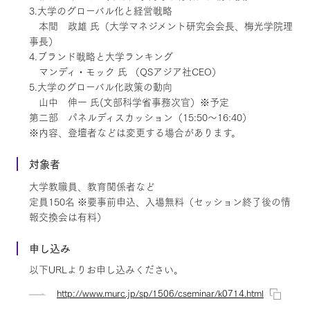
3.大学のグローバル化と経営戦略
本間 政雄 氏（大学マネジメント研究会会長、梅光学院理
事長）
4.ブランド戦略と大学ランキング
マンディ・モック 氏 （QSアジア社CEO）
5.大学のグローバル化政策の動向
山中 伸一 氏(文部科学省事務次官）※予定
第二部 パネルディスカッション（15:50～16:40）
※内容、登壇者などは変更する場合があります。
対象者
大学教職員、教育関係者など
定員150名 ※要事前申込、入場無料（セッション終了後の情
報交換会は有料）
申し込み
以下URLよりお申し込みください。
http://www.murc.jp/sp/1506/cseminar/k0714.html