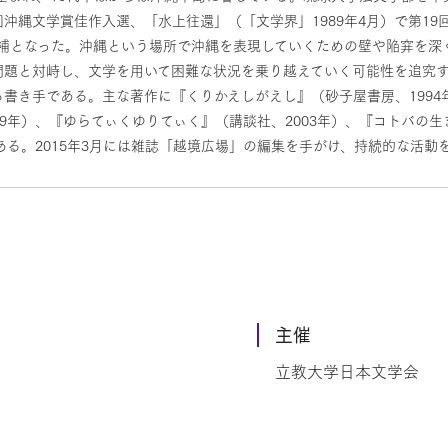
5回沖縄文学賞佳作入選、「水上往還」（「文学界」1989年4月）で第1
賞候補となった。沖縄という場所で沖縄を表現していくための壁や陥穽を
問題と対峙し、文学を用いて困難な状況を乗り越えていく可能性を追究
書き手である。主な著作に『くりかえしがえし』（砂子屋書房、1994年
9年）、『ゆらてぃくゆりてぃく』（講談社、2003年）、『コトバの生
ある。2015年3月には雑誌「越境広場」の編集を手がけ、持続的な活動
主催
立教大学日本文学会