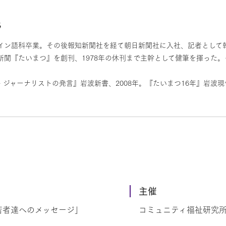
氏
イン語科卒業。その後報知新聞社を経て朝日新聞社に入社、記者として報道
刊新聞『たいまつ』を創刊、1978年の休刊まで主幹として健筆を揮った
ジャーナリストの発言』岩波新書、2008年。『たいまつ16年』岩波現
主催
若者達へのメッセージ」
コミュニティ福祉研究