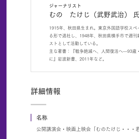
ジャーナリスト
むの たけじ（武野武治） 
1915年、秋田県生まれ。東京外国語学校スペ
る形で退社し、1948年、秋田県横手市で週
ストとして活動している。
主な著書：『戦争絶滅へ、人間復活へ—93歳・
に』岩波新書、2011年など。
詳細情報
名称
公開講演会・映画上映会「むのたけじ・・・