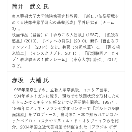
筒井 武文 氏
東京藝術大学大学院映像研究科教授。「新しい映像環境を
めぐる映像生態学研究の基盤形成」学外研究者（チーム
3）。
映画作品（監督）に『ゆめこの大冒険』(1987)、『孤独な
惑星』(2010)、『バッハの肖像』(2010)、新作『自由なフ
ァンシィ』（2014）など。共著（分担執筆）に、『甦る相
米慎二』（インスクリプト、2011）、『記録映画アーカイ
ブ１岩波映画の１億フレーム』（東京大学出版会、2012）
など。
赤坂 大輔 氏
1965年東京生まれ。立教大学卒業後、イタリア留学。
1994年ポルトガルに渡り、現地での映画状況を取材したの
をきっかけにキネマ旬報などで批評活動を開始。1997年、
1999年にアテネ・フランセ文化センターで「ポルトガル映
画講座」をプロデュース、当時まだ日本で知られていなか
ったペドロ・コスタやマヌエル・ド・オリヴェイラらを紹
介。2004年国立近代美術館で開催された「ブラジル ボデ