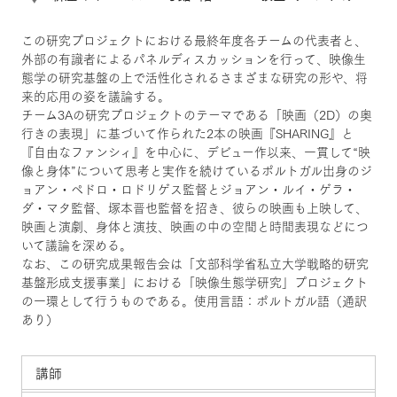
この研究プロジェクトにおける最終年度各チームの代表者と、
外部の有識者によるパネルディスカッションを行って、映像生
態学の研究基盤の上で活性化されるさまざまな研究の形や、将
来的応用の姿を議論する。
チーム3Aの研究プロジェクトのテーマである「映画（2D）の奥
行きの表現」に基づいて作られた2本の映画『SHARING』と
『自由なファンシィ』を中心に、デビュー作以来、一貫して“映
像と身体”について思考と実作を続けているポルトガル出身のジ
ョアン・ペドロ・ロドリゲス監督とジョアン・ルイ・ゲラ・
ダ・マタ監督、塚本晋也監督を招き、彼らの映画も上映して、
映画と演劇、身体と演技、映画の中の空間と時間表現などにつ
いて議論を深める。
なお、この研究成果報告会は「文部科学省私立大学戦略的研究
基盤形成支援事業」における「映像生態学研究」プロジェクト
の一環として行うものである。使用言語：ポルトガル語（通訳
あり）
講師