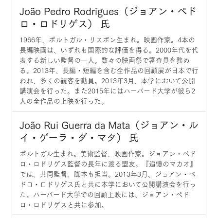
João Pedro Rodrigues（ジョアン・ペド
ロ・ロドリゲス） 氏
1966年、ポルトガル・リスボン生まれ。映画作家。4本の
長編映画は、いずれも国際的な評価を得る。2000年代を代
表する新しい監督の一人。数々の映画祭で審査員を務め
る。2013年、長編・短編を含む全作品の回顧展が日本で行
われ、多くの観客を動員。2013年3月、本学において公開
講演会を行った。また2015年にはハーバード大学が彼ら2
人の全作品の上映を行った。
João Rui Guerra da Mata（ジョアン・ル
イ・ゲーラ・ダ・マタ） 氏
ポルトガル生まれ。美術監督、映画作家。ジョアン・ペド
ロ・ロドリゲス監督の長年に渡る盟友。『追憶のマカオ』
では、共同監督、脚本も担当。2013年3月、ジョアン・ペ
ドロ・ロドリゲス氏と共に本学において公開講演会を行っ
た。ハーバード大学での回顧上映には、ジョアン・ペド
ロ・ロドリゲスと共に参加。