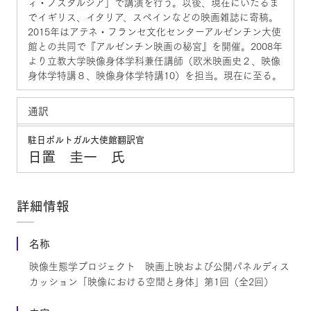
ィ・ノスタルジア」で講演を行う。以後、現在にいたるま
でイギリス、イタリア、スペインなどの映画雑誌に寄稿。
2015年はアテネ・フランセ文化センターアルゼンチン大使
館との共同で『アルゼンチン映画の秘宮』を開催。2008年
より立教大学映像身体学科兼任講師（欧米映画史２、映像
身体学特講８、映像身体学特講10）を担当。現在に至る。
通訳
駐日ポルトガル大使館翻訳官
日置 圭一 氏
詳細情報
名称
映像生態学プロジェクト 映画上映および公開パネルディス
カッション「映像における空間と身体」第1回（全2回）