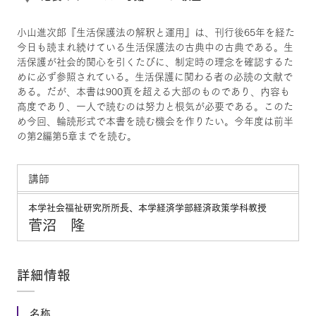
小山進次郎『生活保護法の解釈と運用』は、刊行後65年を経た
今日も読まれ続けている生活保護法の古典中の古典である。生
活保護が社会的関心を引くたびに、制定時の理念を確認するた
めに必ず参照されている。生活保護に関わる者の必読の文献で
ある。だが、本書は900頁を超える大部のものであり、内容も
高度であり、一人で読むのは努力と根気が必要である。このた
め今回、輪読形式で本書を読む機会を作りたい。今年度は前半
の第2編第5章までを読む。
講師
本学社会福祉研究所所長、本学経済学部経済政策学科教授
菅沼 隆
詳細情報
名称