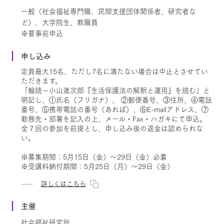
一般（社会福祉専門職、民間支援団体関係者、研究者な
ど）、大学院生、教職員
※要事前申込
申し込み
定員最大15名、ただし7名に満たない場合は中止とさせてい
ただきます。
「輪読－小山進次郎『生活保護法の解釈と運用』を読む」と
明記し、①氏名（フリガナ）、 ②郵便番号、③住所、④電話
番号、⑤携帯電話の番号（あれば）、⑥E-mailアドレス、⑦
勤務先・部署を記入の上、メール・Fax・ハガキにて申込。
全７回の参加を前提とし、申し込み後の返金は認められな
い。
※募集期間：5月15日（金）～29日（金）必着
※受講料納付期間：5月25日（月）～29日（金）
詳しくはこちら
主催
社会福祉研究所