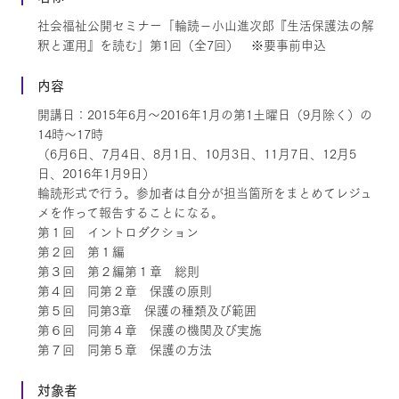
社会福祉公開セミナー「輪読－小山進次郎『生活保護法の解
釈と運用』を読む」第1回（全7回） ※要事前申込
内容
開講日：2015年6月～2016年1月の第1土曜日（9月除く）の
14時～17時
（6月6日、7月4日、8月1日、10月3日、11月7日、12月5
日、2016年1月9日）
輪読形式で行う。参加者は自分が担当箇所をまとめてレジュ
メを作って報告することになる。
第１回 イントロダクション
第２回 第１編
第３回 第２編第１章 総則
第４回 同第２章 保護の原則
第５回 同第3章 保護の種類及び範囲
第６回 同第４章 保護の機関及び実施
第７回 同第５章 保護の方法
対象者