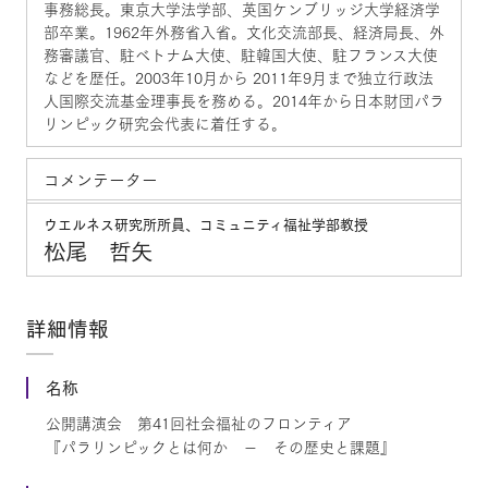
事務総長。東京大学法学部、英国ケンブリッジ大学経済学
部卒業。1962年外務省入省。文化交流部長、経済局長、外
務審議官、駐ベトナム大使、駐韓国大使、駐フランス大使
などを歴任。2003年10月から 2011年9月まで独立行政法
人国際交流基金理事長を務める。2014年から日本財団パラ
リンピック研究会代表に着任する。
コメンテーター
ウエルネス研究所所員、コミュニティ福祉学部教授
松尾 哲矢
詳細情報
名称
公開講演会 第41回社会福祉のフロンティア
『パラリンピックとは何か － その歴史と課題』