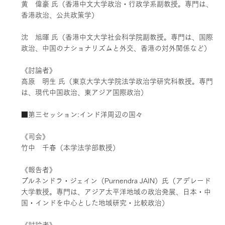
黄 偉豪 氏（香港中文大学政治・行政学系副教授。専門は、
香港政治、公共政策学）
沈 旭暉 氏（香港中文大学社会科学院副教授。専門は、国際
政治、中国のナショナリズムと外交、香港の対外関係など）
《討論者》
高原 明生 氏（東京大学大学院法学政治学研究科教授。専門
は、現代中国政治、東アジア国際政治）
■第三セッション:インド洋周辺の国々
《司会》
竹中 千春（本学法学部教授）
《報告者》
プルネンドラ・ジェイン（Purnendra JAIN）氏（アデレード
大学教授。専門は、アジア太平洋地域の政治発展、日本・中
国・インドを中心とした地域研究・比較政治）
《討論者》