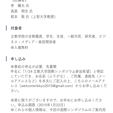
李 鍾元 氏
高原 明生 氏
根本 敬 氏（上智大学教授）
対象者
立教学院の全教職員、学生、生徒、一般市民、研究者、ビジ
ネス・メディア・政府関係者
※入場無料
申し込み
※事前の申込が必要、先着順
件名に「1/24 立教大学国際シンポジウム参加希望」と明記
していただき、お名前（ふりがな）、ご所属、連絡先（メー
ルアドレスなど）を本文にご記入の上、こちらのメールアド
レス（welcomerikkyo2015@gmail.com）からお申し込みくだ
さい。
※席に限りがございますので、お早めにお申し込みくださ
い。申込み期限（2015年1月22日）
※これらの個人情報は、今回の国際シンポジウムのご案内用