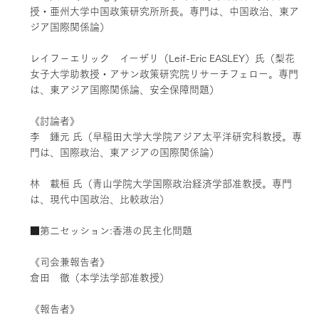
授・亜州大学中国政策研究所所長。専門は、中国政治、東ア
ジア国際関係論）
レイフ－エリック イーザリ（Leif-Eric EASLEY）氏（梨花
女子大学助教授・アサン政策研究院リサーチフェロー。専門
は、東アジア国際関係論、安全保障問題）
《討論者》
李 鍾元 氏（早稲田大学大学院アジア太平洋研究科教授。専
門は、国際政治、東アジアの国際関係論）
林 載桓 氏（青山学院大学国際政治経済学部准教授。専門
は、現代中国政治、比較政治）
■第二セッション:香港の民主化問題
《司会兼報告者》
倉田 徹（本学法学部准教授）
《報告者》