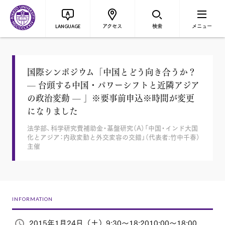
アクセス
検索
メニュー
LANGUAGE
国際シンポジウム「中国とどう向き合うか？
— 台頭する中国・パワーシフトと近隣アジア
の政治変動 — 」※要事前申込※時間が変更
になりました
法学部、科学研究費補助金・基盤研究（A）「中国・インド大国
化とアジア：内政変動と外交変容の交錯」（代表者:竹中千春）
主催
INFORMATION
2015年1月24日（土）9:30～18:2010:00～18:00