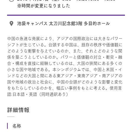
※時間が変更になりました
池袋キャンパス 太刀川記念館3階 多目的ホール
中国の急速な発展により、アジアの国際政治には大きなパワー
シフトが生じている。台頭する中国は、既存の秩序や価値観に
どのような衝撃を与えているのか、また、それとどのような関
係を築こうとしているのか。パワーと価値観の対立・衝突・融
合・構成を直接に経験しているのは、大国の狭間にある多くの
小さな国や地域である。本シンポジウムでは、中国と米国・イ
ンドなどの大国と間にある東アジア・東南アジア・南アジアの
国や地域の政治と社会に、中国の台頭がどのような影響と変化
をもたらしているのかを、幅広い事例をもとに考える。使用言
語:日本語・英語（同時通訳あり）
詳細情報
名称