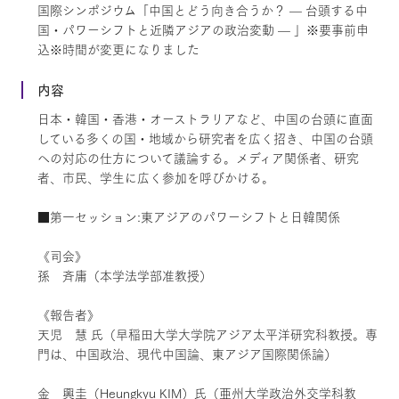
国際シンポジウム「中国とどう向き合うか？ — 台頭する中
国・パワーシフトと近隣アジアの政治変動 — 」※要事前申
込※時間が変更になりました
内容
日本・韓国・香港・オーストラリアなど、中国の台頭に直面
している多くの国・地域から研究者を広く招き、中国の台頭
への対応の仕方について議論する。メディア関係者、研究
者、市民、学生に広く参加を呼びかける。
■第一セッション:東アジアのパワーシフトと日韓関係
《司会》
孫 斉庸（本学法学部准教授）
《報告者》
天児 慧 氏（早稲田大学大学院アジア太平洋研究科教授。専
門は、中国政治、現代中国論、東アジア国際関係論）
金 興圭（Heungkyu KIM）氏（亜州大学政治外交学科教