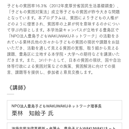
子どもの貧困率16.3％（2012年度厚労省国民生活基礎調査）、
「子どもの貧困対策法」成立等子どもの貧困が昨今大きな問題
となっています。本プログラムは、貧困により子どもの人権が
どのように侵害され、貧困率の上昇が何を意味するのかについ
て学ぶ内容とします。本学池袋キャンパスが立地する豊島区で
「NPO法人豊島子どもWAKUWAKUネットワーク」の活動をさ
れている栗林氏他の方々から子どもの貧困の現状や課題をお話
いただき、活動を通して見える貧困の実態、取り組から見える
課題、豊島区に立地する本学院・大学への期待などを講演いた
だきます。また、ｺﾒﾝﾃｰﾀｰとして、日本の貧困の現状、国や自治
体等行政による貧困対策などの施策、貧困解消に向けての提
言、課題等を提供し、参加者と意見交換します。
《講師》
NPO法人豊島子どもWAKUWAKUネットワーク理事長
栗林 知絵子 氏
池袋市民法律事務所・弁護士、豊島子どもWAKUWAKUネット