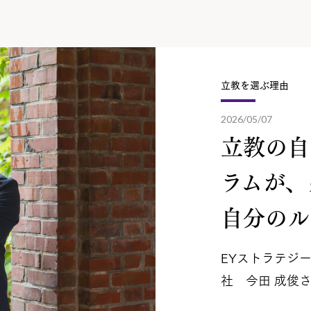
立教を選ぶ理由
2026/05/07
立教の自
ラムが、
自分のル.
EYストラテジ
社 今田 成俊さ