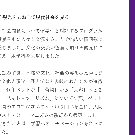
？観光をとおして現代社会を見る
な社会問題について留学生と対話するプログラム
背景をもつ人々と交流することで幅広い価値観に
感じました。文化の交流が色濃く現れる観光につ
考え、本学科を志望しました。
に読み解き、地域や文化、社会の姿を捉え直しま
や文化人類学、歴史学など多岐にわたるのが特徴
は、近年ペットが「手荷物」から「乗客」へと変
、「ペット・ツーリズム」について研究。ペット
人間のエゴではないのかという問いを基に、人間
ポスト・ヒューマニズムの観点から考察しまし
できたことは、学習へのモチベーションをさらに
した。