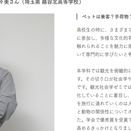
々美さん（埼玉県 越谷北高等学校）
ペットは乗客？手荷物
高校生の時に、さまざま
に参加し、多様な文化的
触れられることを魅力に
いて専門的に学びたいと
本学科では観光を俯瞰的
す。その切り口が社会学
です。観光社会学ゼミで
化していることに着目し
を旅行に連れていくのは
と動物の関係性について
た。学会で優秀賞を受賞
高めるきっかけとなりま