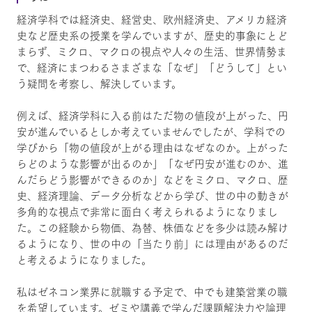
経済学科では経済史、経営史、欧州経済史、アメリカ経済
史など歴史系の授業を学んでいますが、歴史的事象にとど
まらず、ミクロ、マクロの視点や人々の生活、世界情勢ま
で、経済にまつわるさまざまな「なぜ」「どうして」とい
う疑問を考察し、解決しています。
例えば、経済学科に入る前はただ物の値段が上がった、円
安が進んでいるとしか考えていませんでしたが、学科での
学びから「物の値段が上がる理由はなぜなのか。上がった
らどのような影響が出るのか」「なぜ円安が進むのか、進
んだらどう影響ができるのか」などをミクロ、マクロ、歴
史、経済理論、データ分析などから学び、世の中の動きが
多角的な視点で非常に面白く考えられるようになりまし
た。この経験から物価、為替、株価などを多少は読み解け
るようになり、世の中の「当たり前」には理由があるのだ
と考えるようになりました。
私はゼネコン業界に就職する予定で、中でも建築営業の職
を希望しています。ゼミや講義で学んだ課題解決力や論理