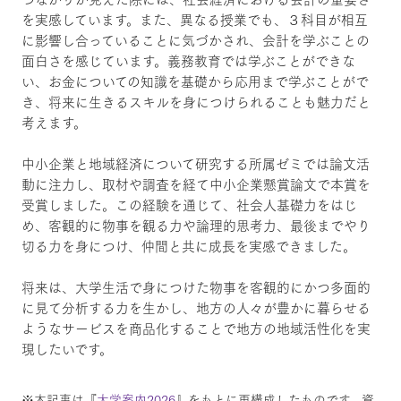
を実感しています。また、異なる授業でも、３科目が相互
に影響し合っていることに気づかされ、会計を学ぶことの
面白さを感じています。義務教育では学ぶことができな
い、お金についての知識を基礎から応用まで学ぶことがで
き、将来に生きるスキルを身につけられることも魅力だと
考えます。
中小企業と地域経済について研究する所属ゼミでは論文活
動に注力し、取材や調査を経て中小企業懸賞論文で本賞を
受賞しました。この経験を通じて、社会人基礎力をはじ
め、客観的に物事を観る力や論理的思考力、最後までやり
切る力を身につけ、仲間と共に成長を実感できました。
将来は、大学生活で身につけた物事を客観的にかつ多面的
に見て分析する力を生かし、地方の人々が豊かに暮らせる
ようなサービスを商品化することで地方の地域活性化を実
現したいです。
※本記事は『
大学案内2026
』をもとに再構成したものです。資