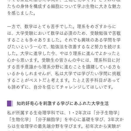
たちの身体を構成する細胞について学ぶ生物に大きな魅力
を感じました。
一方で、数学はとても苦手でした。理系をめざすからに
は、大学受験において数学は必須のため、受験勉強で苦戦
することも多々ありました。それでも興味のある学問を学
びたいという一心で、勉強法を改善するなど努力を続けま
した。大学に進学した今、やはり理系に進んでよかったと
心から思います。受験生の皆さんの中には、理系科目に対
する苦手意識から理系分野に進むことを躊躇している方も
いるかもしれませんが、私は大学では学びたい学問に挑戦
することがベストだと考えます。たとえ苦手科目があって
も諦めずに、自分を信じてチャレンジしてほしいです。
知的好奇心を刺激する学びにあふれた大学生活
私が所属する生命理学科では、1・2年次は「分子生物学」
「生物化学」「分子細胞学」を中心に基礎を学び、3年次か
らは生命理学の最先端分野を学びます。初年次から実験が