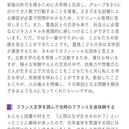
実施の許可を得るために大学側と交渉し、グループを3つに
分けて少人数で行動することを提案。さまざまな部署によ
る確認が必要で時間がかかるため、スケジュール管理に苦
労しました。また、豊島区との交渉もあり、社会人に必要
なビジネススキルを実践的に身につけることができたと思
います。ただ、やはり一番のやりがいは、こどもたちの笑
顔を見ることができたことです。 豊島こども大学は文学部
が運営するため、きわめてオフィシャルな団体と言えま
す。立教大学の名を背負って活動するため、責任も伴いま
すが、様々な体験や人との交流の中で、共感力や想像力な
ど人が生きる上で大切なことをこどもたちと共に私たち学
生も学び、充実感を味わうことができます。参加したこど
もたちが、人の痛みを想像し、その原因となる問題を解決
できるような人になってくれたらいいですね。
フランス文学を読んで当時のフランスを追体験する
もともと読書が好きで、「人間はなぜ生きるのか？」とい
ったことに興味があったので、大学進学を意識する頃には