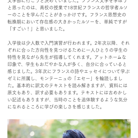
文学部に行こうと決めていました。フランス文学を学ぼう
と思ったのは、高校の授業で18世紀フランスの哲学者ルソ
ーのことを学んだことがきっかけです。フランス思想史の
転換期において存在感の大きかったルソーを、単純ですが
「すごい！」と思いました。
入学後は少人数で入門演習が行われます。2年次以降、それ
ぞれに合った方向性を見つけるために一人ひとりの学生の
特性を見ながら先生が指導してくれます。アットホームな
印象で、学生もおだやかな人が多く、自分に合っていると
感じました。3年次にフランスの詩やエッセイについて学ぶ
ゼミに所属し、モンテーニュの「エセー」を輪読しまし
た。基本的に訳文のテキストを読み解きますが、資料には
原文もあり、訳す必要もあります。テキストには古めかし
い記述もありますが、当時のことを追体験するような気分
になれるところに学びの楽しさを感じました。