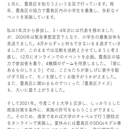
と共に、豊島区を知ろうという主旨で行っています。毎
年、豊島区の協力で豊島区内の小学生を募集し、多彩なイ
ベントを実施しています。
私は1年次から参加し、3・4年次には代表を務めました
が、2020年は緊急事態宣言下となり、小学生の募集自体を
見送りました。4月からずっと何もできないまま過ぎていき
ましたが、このままでは活動を途絶えさせてしまうと考え
直し、12月にオンラインでのイベントを企画。豊島区の協
力で参加者を募り、4種類のゲームを用意しました。「家に
あるものしりとり」では、こどもたちが楽しげに家中を駆
けずり回って、モノを探してくる様子がうかがえました。
また、豊島区に関わるものでつくった「豊島区クイズ」
も、大いに盛り上がりました。
そして2021年。今度こそと大学と交渉し、しっかりとした
感染対策を条件に、実施の許可をもらうことができまし
た。そのため、通常であれば大学のチャペルで行う開校式
をオンラインで実施し。夏休みには豊島区のSDGsモデル事