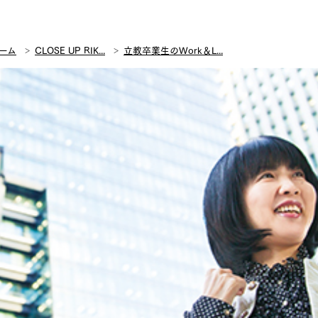
ーム
CLOSE UP RIK...
立教卒業生のWork＆L...