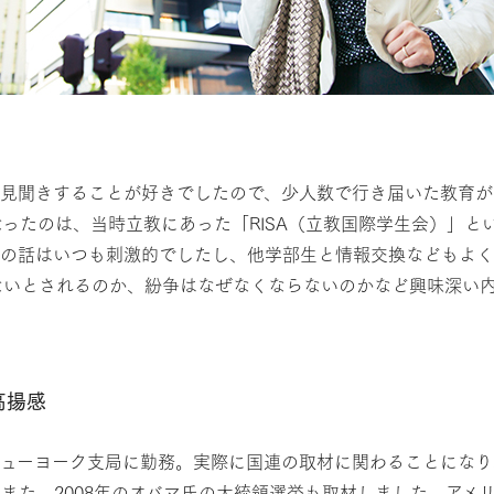
を見聞きすることが好きでしたので、少人数で行き届いた教育が
ったのは、当時立教にあった「RISA（立教国際学生会）」と
方の話はいつも刺激的でしたし、他学部生と情報交換などもよ
ないとされるのか、紛争はなぜなくならないのかなど興味深い
高揚感
、ニューヨーク支局に勤務。実際に国連の取材に関わることにな
また、2008年のオバマ氏の大統領選挙も取材しました。アメ