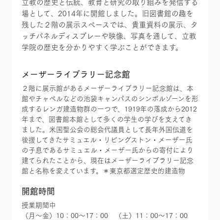
立教の歴史と伝統、教育と研究の取り組みを発信する
場として、2014年に開館しました。旧図書館の趣を
残した２階の展示スペースでは、貴重資料の展示、タ
ッチパネルディスプレーや映像、写真を通して、立教
学院の歴史を分かりやすく学ぶことができます。
メーザーライブラリー記念館
２階に展示館があるメーザーライブラリー記念館は、本
館やチャペルなどの池袋キャンパスのシンボルゾーンを形
成するレンガ建造物群の一つで、1919年の落成から2012
年まで、図書館本館として多くの学生の学びを支えてき
ました。米国聖公会の総会代議員として長年外国伝道を
後援してきたサミュエル・リビングストン・メーザー氏
の子息であるサミュエル・メーザー氏からの寄付により
建てられたことから、現在はメーザーライブラリー記念
館と名称を変えています。＊東京都選定歴史的建造物
開館時間
授業期間中
（月～金）10：00～17：00 （土）11：00～17：00