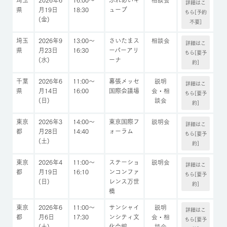
詳細はこ
県
月19日
18:30
ューブ
ちら[予約
(金)
不要]
埼玉
2026年9
13:00～
さいたまス
相談会
詳細はこ
県
月23日
16:30
ーパーアリ
ちら[要予
(水)
ーナ
約]
千葉
2026年6
11:00～
幕張メッセ
説明
詳細はこ
県
月14日
16:00
国際会議場
会・相
ちら[要予
(日)
談会
約]
東京
2026年3
14:00～
東京国際フ
説明会
詳細はこ
都
月28日
14:40
ォーラム
ちら[要予
(土)
約]
東京
2026年4
11:00～
ステーショ
説明会
詳細はこ
都
月19日
16:10
ンコンファ
ちら[要予
(日)
レンス万世
約]
橋
東京
2026年6
11:00～
サンシャイ
説明
詳細はこ
都
月6日
17:30
ンシティ文
会・相
ちら[要予
(土)
化会館
談会