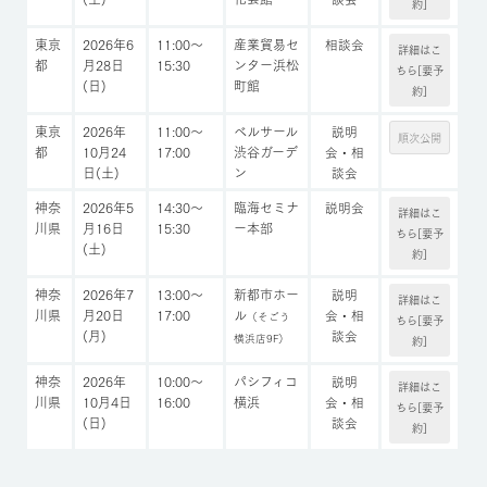
約]
東京
2026年6
11:00～
産業貿易セ
相談会
詳細はこ
都
月28日
15:30
ンター浜松
ちら[要予
(日)
町館
約]
東京
2026年
11:00～
ベルサール
説明
順次公開
都
10月24
17:00
渋谷ガーデ
会・相
日(土)
ン
談会
神奈
2026年5
14:30～
臨海セミナ
説明会
詳細はこ
川県
月16日
15:30
ー本部
ちら[要予
(土)
約]
神奈
2026年7
13:00～
新都市ホー
説明
詳細はこ
川県
月20日
17:00
ル
会・相
（そごう
ちら[要予
(月)
談会
横浜店9F）
約]
神奈
2026年
10:00～
パシフィコ
説明
詳細はこ
川県
10月4日
16:00
横浜
会・相
ちら[要予
(日)
談会
約]