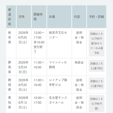
都
道
開催時
日時
会場
内容
予約・詳細
府
間
県
岐
2026年
13:00～
岐阜市文化セ
説明
詳細はこち
阜
6月20
17:00
ンター
会・相
ら[予約不
県
日(土)
※16:00
談会
要]※セミ
受付終
ナーのみ要
了
予約
静
2026年
11:00～
ツインメッセ
相談会
詳細はこち
岡
5月24
16:00
静岡
ら[要予約]
県
日(日)
静
2026年
11:00～
レイアップ御
説明
詳細はこち
岡
6月20
16:00
幸町ビル
会・相
ら[要予約]
県
日(土)
談会
愛
2026年
10:00～
名古屋サンス
説明
詳細はこち
知
6月13
17:00
カイルーム
会・相
ら[予約不
県
日(土)
談会
要]