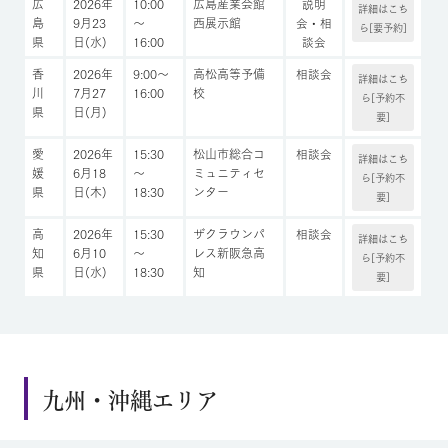
広
2026年
10:00
広島産業会館
説明
詳細はこち
島
9月23
～
西展示館
会・相
ら[要予約]
県
日(水)
16:00
談会
香
2026年
9:00～
高松高等予備
相談会
詳細はこち
川
7月27
16:00
校
ら[予約不
県
日(月)
要]
愛
2026年
15:30
松山市総合コ
相談会
詳細はこち
媛
6月18
～
ミュニティセ
ら[予約不
県
日(木)
18:30
ンター
要]
高
2026年
15:30
ザクラウンパ
相談会
詳細はこち
知
6月10
～
レス新阪急高
ら[予約不
県
日(水)
18:30
知
要]
九州・沖縄エリア