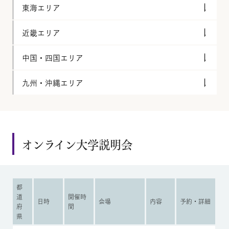
東海エリア
近畿エリア
中国・四国エリア
九州・沖縄エリア
オンライン大学説明会
都
道
開催時
日時
会場
内容
予約・詳細
府
間
県