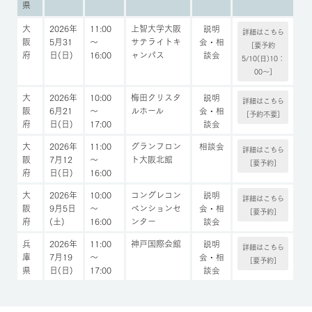
県
大
2026年
11:00
上智大学大阪
説明
詳細はこちら
阪
5月31
～
サテライトキ
会・相
[要予約
府
日(日)
16:00
ャンパス
談会
5/10(日)10：
00～]
大
2026年
10:00
梅田クリスタ
説明
詳細はこちら
阪
6月21
～
ルホール
会・相
[予約不要]
府
日(日)
17:00
談会
大
2026年
11:00
グランフロン
相談会
詳細はこちら
阪
7月12
～
ト大阪北館
[要予約]
府
日(日)
16:00
大
2026年
10:00
コングレコン
説明
詳細はこちら
阪
9月5日
～
ベンションセ
会・相
[要予約]
府
(土)
16:00
ンター
談会
兵
2026年
11:00
神戸国際会館
説明
詳細はこちら
庫
7月19
～
会・相
[要予約]
県
日(日)
17:00
談会