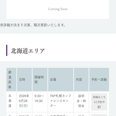
Coming Soon
※詳細が決まり次第、順次更新いたします。
北海道エリア
都
道
開催時
日時
会場
内容
予約・詳細
府
間
県
北
2026年
9:30～
TKP札幌カンフ
説明
詳細はこち
海
6月28
16:30
ァレンスセン
会・相
ら[予約不
道
日(日)
ター
談会
要]