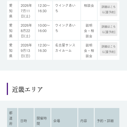
愛
2026年
12:30～
ウインクあい
相談会
詳細はこち
知
7月11
16:30
ち
ら[要予約]
県
日(土)
愛
2026年
10:00～
ウインクあい
説明
詳細はこち
知
8月22
16:00
ち
会・相
ら[要予約]
県
日(土)
談会
愛
2026年
12:30～
名古屋サンス
説明
詳細はこち
知
9月13
16:30
カイルーム
会・相
ら[要予約]
県
日(日)
談会
近畿エリア
都
道
開催時
日時
会場
内容
予約・詳細
府
間