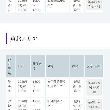
北
2026年
10:00
北海道経済セ
説明
詳細はこち
海
7月26
～
ンター
会・相
ら[要予約]
道
日(日)
16:00
談会
東北エリア
都
道
開催時
日時
会場
内容
予約・詳細
府
間
県
岩
2026年
13:00
岩手県民情報
説明
詳細はこち
手
7月20
～
交流センター
会・相
ら[予約不
県
日(月)
16:00
談会
要]
宮
2026年
12:00
仙台国際セン
説明
詳細はこち
城
6月28
～
ター
会・相
ら[予約不