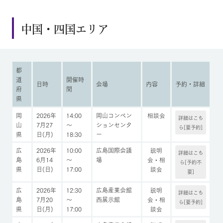
中国・四国エリア
都
道
開催時
日時
会場
内容
予約・詳細
府
間
県
岡
2026年
14:00
岡山コンベン
相談会
詳細はこち
山
7月27
～
ションセンタ
ら[要予約]
県
日(月)
18:30
ー
広
2026年
10:00
広島国際会議
説明
詳細はこち
島
6月14
～
場
会・相
ら[予約不
県
日(日)
17:00
談会
要]
広
2026年
12:30
広島産業会館
説明
詳細はこち
島
7月20
～
西展示館
会・相
ら[要予約]
県
日(月)
17:00
談会