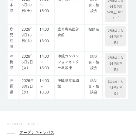
詳細はこち
本
5月30
～
会・相
ら[要予約
県
日(土)
16:00
談会
5/9(土)10：
00～]
鹿
2026年
14:00
鹿児島県医師
相談会
詳細はこち
児
9月18
～
会館
ら[予約不
島
日(金)
18:00
要]
県
沖
2026年
14:00
沖縄コンベン
説明
詳細はこち
縄
6月2日
～
ションセンタ
会・相
ら[予約不
県
(火)
18:30
ー展示棟
談会
要]
沖
2026年
14:00
沖縄県立武道
説明
詳細はこち
縄
6月3日
～
館
会・相
ら[予約不
県
(水)
18:30
談会
要]
RELATED LINKS
オープンキャンパス