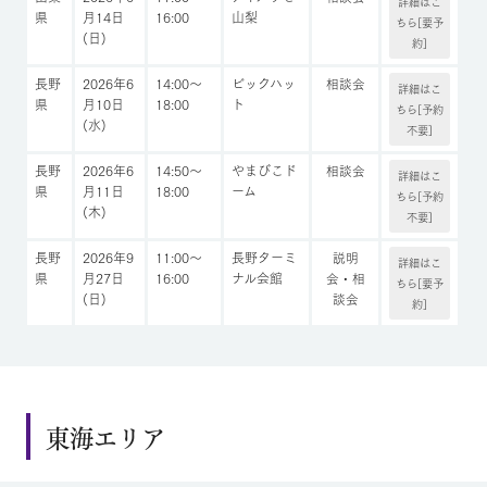
詳細はこ
県
月14日
16:00
山梨
ちら[要予
(日)
約]
長野
2026年6
14:00～
ビックハッ
相談会
詳細はこ
県
月10日
18:00
ト
ちら[予約
(水)
不要]
長野
2026年6
14:50～
やまびこド
相談会
詳細はこ
県
月11日
18:00
ーム
ちら[予約
(木)
不要]
長野
2026年9
11:00～
長野ターミ
説明
詳細はこ
県
月27日
16:00
ナル会館
会・相
ちら[要予
(日)
談会
約]
東海エリア