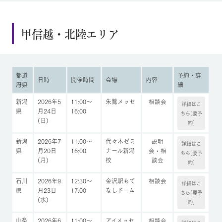
甲信越・北陸エリア
都道
予約・詳
日時
開催時間
会場
内容
府県
細
新潟
2026年5
11:00～
朱鷺メッセ
相談会
詳細はこ
県
月24日
16:00
ちら[要予
(日)
約]
新潟
2026年7
11:00～
代々木ゼミ
説明
詳細はこ
県
月20日
16:00
ナール新潟
会・相
ちら[要予
(月)
校
談会
約]
石川
2026年9
12:30～
金沢駅もて
相談会
詳細はこ
県
月23日
17:00
なしドーム
ちら[要予
(水)
約]
山梨
2026年6
11:00～
アイメッセ
相談会