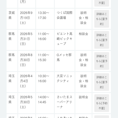
(月)
不要]
茨城
2026年9
13:30～
つくば国際
説明
詳細はこ
県
月19日
17:30
会議場
会・相
ちら[要予
(土)
談会
約]
群馬
2026年5
11:00～
ビエント高
相談会
詳細はこ
県
月31日
16:00
崎ビックキ
ちら[要予
(日)
ューブ
約]
群馬
2026年8
11:00～
Gメッセ群
説明
詳細はこ
県
月30日
15:30
馬
会・相
ちら[要予
(日)
談会
約]
埼玉
2026年4
10:30～
大宮ソニッ
説明
詳細はこ
県
月4日
16:00
クシティ
会・相
ちら[要予
(土)
談会
約]
埼玉
2026年5
14:00～
さいたまス
説明会
詳細はこ
県
月30日
14:45
ーパーアリ
ちら[予約
(土)
ーナ
不要]
埼玉
2026年6
16:00～
ふれあいキ
相談会