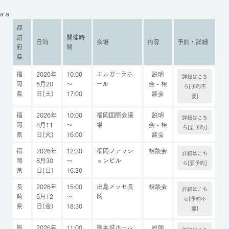
a a
都
道
開催時
日時
会場
内容
予約・詳細
府
間
県
福
2026年
10:00
エルガーラホ
説明
詳細はこち
岡
6月20
～
ール
会・相
ら[予約不
県
日(土)
17:00
談会
要]
福
2026年
10:00
福岡国際会議
説明
詳細はこち
岡
8月11
～
場
会・相
ら[要予約]
県
日(火)
16:00
談会
福
2026年
12:30
福岡ファッシ
相談会
詳細はこち
岡
8月30
～
ョンビル
ら[要予約]
県
日(日)
16:30
長
2026年
15:00
出島メッセ長
相談会
詳細はこち
崎
6月12
～
崎
ら[予約不
県
日(金)
18:30
要]
熊
2026年
11:00
熊本城ホール
説明