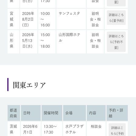
県
日(日)
17:30
談会
要]
宮
2026年
10:00
サンフェスタ
説明
詳細はこち
城
8月2日
～
会・相
ら[要予約]
県
(日)
16:00
談会
山
2026年
15:00
山形国際ホテ
説明
詳細はこち
形
5月13
～
ル
会・相
ら[予約不
県
日(水)
18:00
談会
要]
関東エリア
都道
予約・詳
日時
開催時間
会場
内容
府県
細
茨城
2026年6
13:30～
水戸プラザ
相談会
詳細はこ
県
月1日
17:30
ホテル
ちら[予約