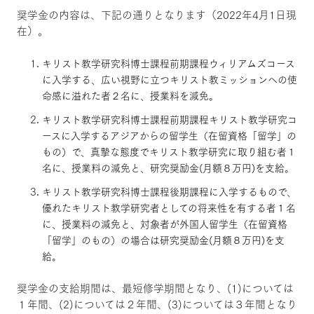
奨学金の内容は、下記の通りとなります（2022年4月1日現
在）。
キリスト教学研究科博士課程前期課程ウィリアムズコース
に入学する、広い視野に立つキリスト教ミッションへの使
命感に溢れた者２名に、授業料を減免。
キリスト教学研究科博士課程前期課程キリスト教学研究コ
ースに入学するアジアからの留学生（在留資格「留学」の
もの）で、真摯な態度でキリスト教学研究に取り組む者１
名に、授業料の減免と、研究奨励金(月額８万円)を支給。
キリスト教学研究科博士課程後期課程に入学するもので、
優れたキリスト教学研究者としての将来性を有する者１名
に、授業料の減免と、対象者が外国人留学生（在留資格
「留学」のもの）の場合は研究奨励金(月額８万円)を支
給。
奨学金の支給期間は、最短修学期間となり、(1)については
１年間、(2)については２年間、(3)については３年間となり