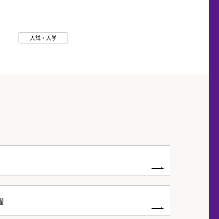
入試・入学
躍