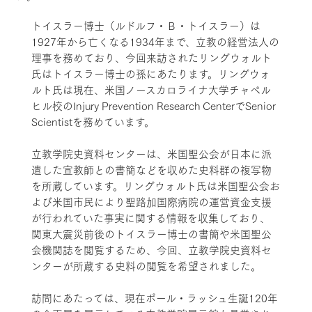
トイスラー博士（ルドルフ・Ｂ・トイスラー）は
1927年から亡くなる1934年まで、立教の経営法人の
理事を務めており、今回来訪されたリングウォルト
氏はトイスラー博士の孫にあたります。リングウォ
ルト氏は現在、米国ノースカロライナ大学チャペル
ヒル校のInjury Prevention Research CenterでSenior
Scientistを務めています。
立教学院史資料センターは、米国聖公会が日本に派
遣した宣教師との書簡などを収めた史料群の複写物
を所蔵しています。リングウォルト氏は米国聖公会お
よび米国市民により聖路加国際病院の運営資金支援
が行われていた事実に関する情報を収集しており、
関東大震災前後のトイスラー博士の書簡や米国聖公
会機関誌を閲覧するため、今回、立教学院史資料セ
ンターが所蔵する史料の閲覧を希望されました。
訪問にあたっては、現在ポール・ラッシュ生誕120年