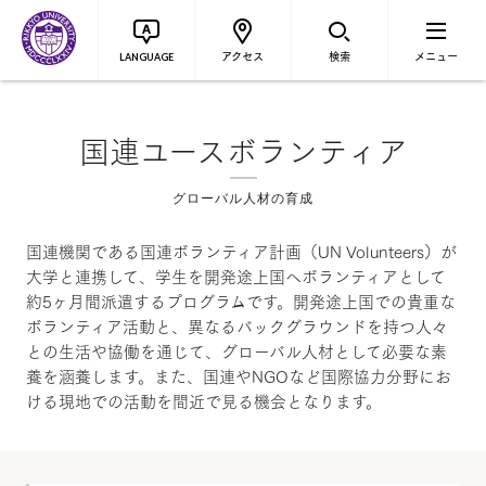
アクセス
検索
メニュー
LANGUAGE
国連ユースボランティア
グローバル人材の育成
国連機関である国連ボランティア計画（UN Volunteers）が
大学と連携して、学生を開発途上国へボランティアとして
約5ヶ月間派遣するプログラムです。開発途上国での貴重な
ボランティア活動と、異なるバックグラウンドを持つ人々
との生活や協働を通じて、グローバル人材として必要な素
養を涵養します。また、国連やNGOなど国際協力分野にお
ける現​地での活動を間近で見る機会となります。