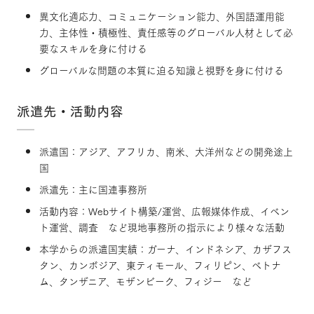
異文化適応力、コミュニケーション能力、外国語運用能
力、主体性・積極性、責任感等のグローバル人材として必
要なスキルを身に付ける
グローバルな問題の本質に迫る知識と視野を身に付ける
派遣先・活動内容
派遣国：アジア、アフリカ、南米、大洋州などの開発途上
国
派遣先：主に国連事務所
活動内容：Webサイト構築/運営、広報媒体作成、イベン
ト運営、調査 など現地事務所の指示により様々な活動
本学からの派遣国実績：ガーナ、インドネシア、カザフス
タン、カンボジア、東ティモール、フィリピン、ベトナ
ム、タンザニア、モザンビーク、フィジー など